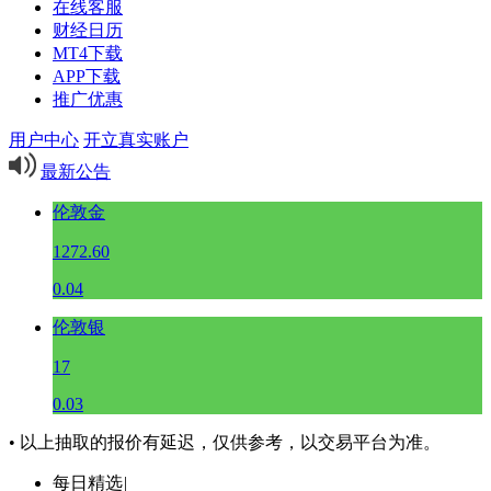
在线客服
财经日历
MT4下载
APP下载
推广优惠
用户中心
开立真实账户
最新公告
伦敦金
1272.60
0.04
伦敦银
17
0.03
• 以上抽取的报价有延迟，仅供参考，以交易平台为准。
每日精选
|