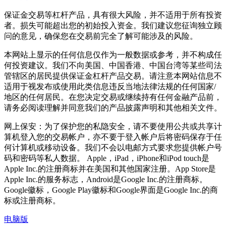
保证金交易等杠杆产品，具有很大风险，并不适用于所有投资
者。损失可能超出您的初始投入资金。我们建议您征询独立顾
问的意见，确保您在交易前完全了解可能涉及的风险。
本网站上显示的任何信息仅作为一般数据或参考，并不构成任
何投资建议。我们不向美国、中国香港、中国台湾等某些司法
管辖区的居民提供保证金杠杆产品交易。请注意本网站信息不
适用于视发布或使用此类信息违反当地法律法规的任何国家/
地区的任何居民。在您决定交易或继续持有任何金融产品前，
请务必阅读理解并同意我们的产品披露声明和其他相关文件。
网上保安：为了保护您的私隐安全，请不要使用公共或共享计
算机登入您的交易帐户，亦不要于登入帐户后将密码保存于任
何计算机或移动设备。我们不会以电邮方式要求您提供帐户号
码和密码等私人数据。 Apple，iPad，iPhone和iPod touch是
Apple Inc.的注册商标并在美国和其他国家注册。App Store是
Apple Inc.的服务标志，Android是Google Inc.的注册商标。
Google徽标，Google Play徽标和Google界面是Google Inc.的商
标或注册商标。
电脑版