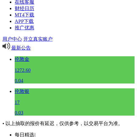
在线客服
财经日历
MT4下载
APP下载
推广优惠
用户中心
开立真实账户
最新公告
伦敦金
1272.60
0.04
伦敦银
17
0.03
• 以上抽取的报价有延迟，仅供参考，以交易平台为准。
每日精选
|