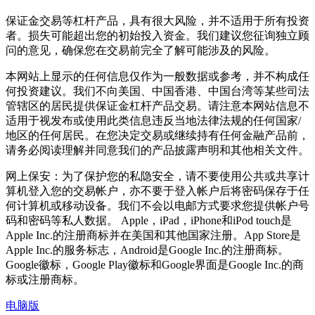
保证金交易等杠杆产品，具有很大风险，并不适用于所有投资
者。损失可能超出您的初始投入资金。我们建议您征询独立顾
问的意见，确保您在交易前完全了解可能涉及的风险。
本网站上显示的任何信息仅作为一般数据或参考，并不构成任
何投资建议。我们不向美国、中国香港、中国台湾等某些司法
管辖区的居民提供保证金杠杆产品交易。请注意本网站信息不
适用于视发布或使用此类信息违反当地法律法规的任何国家/
地区的任何居民。在您决定交易或继续持有任何金融产品前，
请务必阅读理解并同意我们的产品披露声明和其他相关文件。
网上保安：为了保护您的私隐安全，请不要使用公共或共享计
算机登入您的交易帐户，亦不要于登入帐户后将密码保存于任
何计算机或移动设备。我们不会以电邮方式要求您提供帐户号
码和密码等私人数据。 Apple，iPad，iPhone和iPod touch是
Apple Inc.的注册商标并在美国和其他国家注册。App Store是
Apple Inc.的服务标志，Android是Google Inc.的注册商标。
Google徽标，Google Play徽标和Google界面是Google Inc.的商
标或注册商标。
电脑版