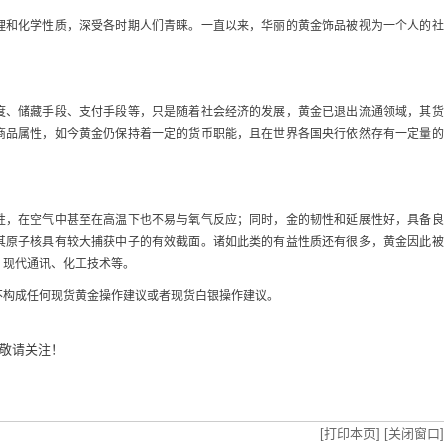
理和化学性质，深受各时期人们青睐。一直以来，华丽的黄金饰品被视为一个人的社
度、储藏手段、支付手段等，只是随着社会经济的发展，黄金已退出流通领域，其货
商品属性，如今黄金仍保持着一定的货币职能，且在世界各国央行依然存有一定量的
性，在空气中甚至在高温下也不易与氧气反应；同时，金的韧性和延展性好，具备良
其原子核具有较大捕获中子的有效截面。诸如此类的有益性质还有很多，黄金因此被
、现代通讯、化工技术等。
不构成任何现货黄金操作建议或者现货白银操作建议。
敬请关注！
[打印本页]
[关闭窗口]