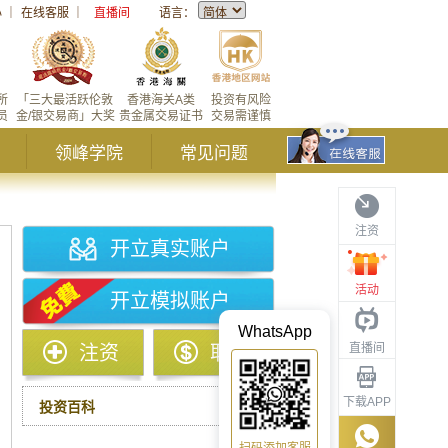
心
｜
在线客服
｜
直播间
语言：
所
「三大最活跃伦敦
香港海关A类
投资有风险
员
金/银交易商」大奖
贵金属交易证书
交易需谨慎
领峰学院
常见问题
注资
开立真实账户
活动
开立模拟账户
WhatsApp
直播间
注资
取款
下载APP
投资百科