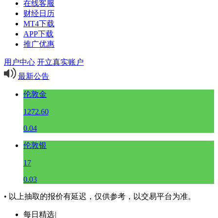
在线客服
财经日历
MT4下载
APP下载
推广优惠
用户中心
开立真实账户
最新公告
伦敦金
1272.60
0.04
伦敦银
17
0.03
• 以上抽取的报价有延迟，仅供参考，以交易平台为准。
每日精选
|