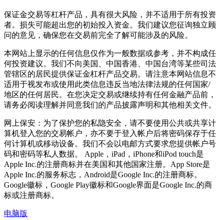
保证金交易等杠杆产品，具有很大风险，并不适用于所有投资
者。损失可能超出您的初始投入资金。我们建议您征询独立顾
问的意见，确保您在交易前完全了解可能涉及的风险。
本网站上显示的任何信息仅作为一般数据或参考，并不构成任
何投资建议。我们不向美国、中国香港、中国台湾等某些司法
管辖区的居民提供保证金杠杆产品交易。请注意本网站信息不
适用于视发布或使用此类信息违反当地法律法规的任何国家/
地区的任何居民。在您决定交易或继续持有任何金融产品前，
请务必阅读理解并同意我们的产品披露声明和其他相关文件。
网上保安：为了保护您的私隐安全，请不要使用公共或共享计
算机登入您的交易帐户，亦不要于登入帐户后将密码保存于任
何计算机或移动设备。我们不会以电邮方式要求您提供帐户号
码和密码等私人数据。 Apple，iPad，iPhone和iPod touch是
Apple Inc.的注册商标并在美国和其他国家注册。App Store是
Apple Inc.的服务标志，Android是Google Inc.的注册商标。
Google徽标，Google Play徽标和Google界面是Google Inc.的商
标或注册商标。
电脑版