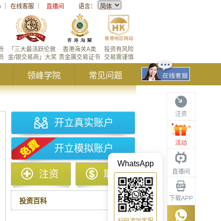
心
｜
在线客服
｜
直播间
语言：
所
「三大最活跃伦敦
香港海关A类
投资有风险
员
金/银交易商」大奖
贵金属交易证书
交易需谨慎
领峰学院
常见问题
注资
开立真实账户
活动
开立模拟账户
WhatsApp
直播间
注资
取款
下载APP
投资百科