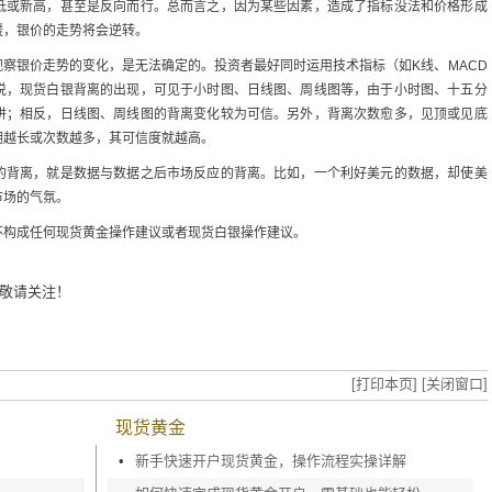
低或新高，甚至是反向而行。总而言之，因为某些因素，造成了指标没法和价格形成
缓，银价的走势将会逆转。
察银价走势的变化，是无法确定的。投资者最好同时运用技术指标（如K线、MACD
说，现货白银背离的出现，可见于小时图、日线图、周线图等，由于小时图、十五分
阱；相反，日线图、周线图的背离变化较为可信。另外，背离次数愈多，见顶或见底
期越长或次数越多，其可信度就越高。
的背离，就是数据与数据之后市场反应的背离。比如，一个利好美元的数据，却使美
市场的气氛。
不构成任何现货黄金操作建议或者现货白银操作建议。
敬请关注！
[打印本页]
[关闭窗口]
现货黄金
•
新手快速开户现货黄金，操作流程实操详解