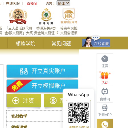
心
｜
在线客服
｜
直播间
语言：
所
「三大最活跃伦敦
香港海关A类
投资有风险
员
金/银交易商」大奖
贵金属交易证书
交易需谨慎
领峰学院
常见问题
注资
开立真实账户
活动
开立模拟账户
WhatsApp
直播间
注资
取款
下载APP
实战教学
领峰课堂