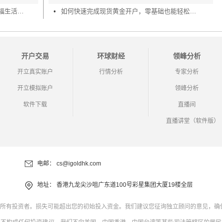
黄金储备 一个国家财富的象征，人民幸福生活的后备仓
•
如何快速完成现货黄金开户，零基础也能轻松上手
开户交易
环球财经
领峰分析
开立真实账户
行情分析
专家分析
开立模拟账户
领峰分析
软件下载
直播间
直播讲堂（软件版）
电邮：
cs@igoldhk.com
地址：
香港九龙尖沙咀广东道100号彩星集团大厦19楼全层
所有投资者。损失可能超出您的初始投入资金。我们建议您征询独立顾问的意见，确