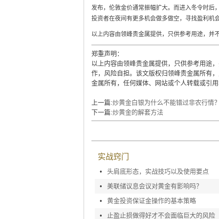
发布，伦敦金价通常振幅扩大。而进入冬令时后，
投资者在夜间有更多机会做多做空，寻找盈利机
以上内容由领峰贵金属提供，只供参考用途，并
郑重声明：
以上内容由领峰贵金属提供，只供参考用途，
作，风险自担。该文版权归领峰贵金属所有，
金属所有，任何媒体、网站或个人转载或引用
上一篇:
炒黄金白银为什么不能错过非农行情
下一篇:
炒黄金的解套方法
实战窍门
•
头肩底形态，实战技巧以及使用要点
•
美联储议息会议对黄金有影响吗？
•
黄金投资保证金操作的基本策略
•
止盈止损做得好才不会面临巨大的风险