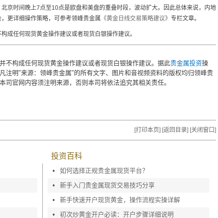
北京时间晚上7点至10点是欧盘和美盘的重叠时段，波动扩大。因此总体来说，内地
会，更详细操作策略，可参考领峰贵金属
《黄金日线交易策略建议》
专栏文章。
不构成任何现货黄金操作建议或者现货白银操作建议。
并不构成任何现货黄金操作建议或者现货白银操作建议。据此
贵金属投资
操
凡注明"来源：领峰贵金属"的所有文字、图片和音视频资料的版权均归领峰贵
本司官网内容须注明来源，否则本司将依法追究其相关责任。
？
[打印本页]
[返回目录]
[关闭窗口]
投资百科
•
如何选择正规贵金属现货平台？
•
新手入门贵金属现货交易技巧分享
•
新手快速开户现货黄金，操作流程实操详解
•
初次炒黄金开户必读：开户步骤详细说明