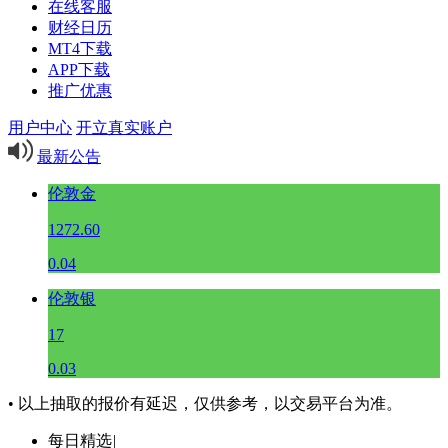
在线客服
财经日历
MT4下载
APP下载
推广优惠
用户中心
开立真实账户
最新公告
伦敦金
1272.60
0.04
伦敦银
17
0.03
• 以上抽取的报价有延迟，仅供参考，以交易平台为准。
每日精选
|