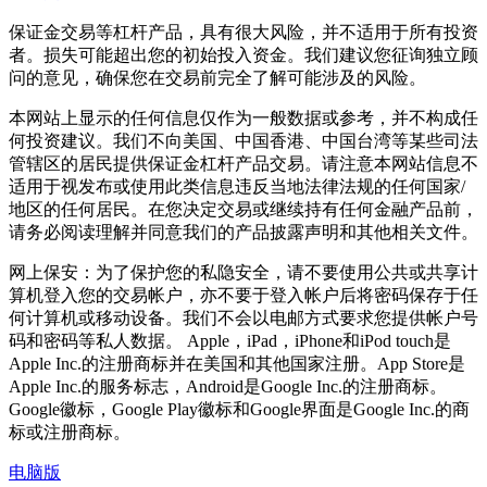
保证金交易等杠杆产品，具有很大风险，并不适用于所有投资
者。损失可能超出您的初始投入资金。我们建议您征询独立顾
问的意见，确保您在交易前完全了解可能涉及的风险。
本网站上显示的任何信息仅作为一般数据或参考，并不构成任
何投资建议。我们不向美国、中国香港、中国台湾等某些司法
管辖区的居民提供保证金杠杆产品交易。请注意本网站信息不
适用于视发布或使用此类信息违反当地法律法规的任何国家/
地区的任何居民。在您决定交易或继续持有任何金融产品前，
请务必阅读理解并同意我们的产品披露声明和其他相关文件。
网上保安：为了保护您的私隐安全，请不要使用公共或共享计
算机登入您的交易帐户，亦不要于登入帐户后将密码保存于任
何计算机或移动设备。我们不会以电邮方式要求您提供帐户号
码和密码等私人数据。 Apple，iPad，iPhone和iPod touch是
Apple Inc.的注册商标并在美国和其他国家注册。App Store是
Apple Inc.的服务标志，Android是Google Inc.的注册商标。
Google徽标，Google Play徽标和Google界面是Google Inc.的商
标或注册商标。
电脑版