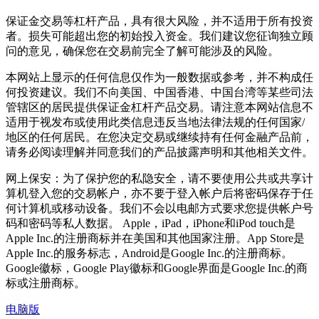
保证金交易等杠杆产品，具有很大风险，并不适用于所有投资
者。损失可能超出您的初始投入资金。我们建议您征询独立顾
问的意见，确保您在交易前完全了解可能涉及的风险。
本网站上显示的任何信息仅作为一般数据或参考，并不构成任
何投资建议。我们不向美国、中国香港、中国台湾等某些司法
管辖区的居民提供保证金杠杆产品交易。请注意本网站信息不
适用于视发布或使用此类信息违反当地法律法规的任何国家/
地区的任何居民。在您决定交易或继续持有任何金融产品前，
请务必阅读理解并同意我们的产品披露声明和其他相关文件。
网上保安：为了保护您的私隐安全，请不要使用公共或共享计
算机登入您的交易帐户，亦不要于登入帐户后将密码保存于任
何计算机或移动设备。我们不会以电邮方式要求您提供帐户号
码和密码等私人数据。 Apple，iPad，iPhone和iPod touch是
Apple Inc.的注册商标并在美国和其他国家注册。App Store是
Apple Inc.的服务标志，Android是Google Inc.的注册商标。
Google徽标，Google Play徽标和Google界面是Google Inc.的商
标或注册商标。
电脑版