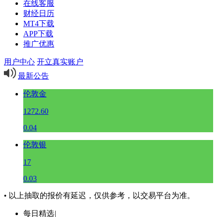
在线客服
财经日历
MT4下载
APP下载
推广优惠
用户中心
开立真实账户
最新公告
伦敦金
1272.60
0.04
伦敦银
17
0.03
• 以上抽取的报价有延迟，仅供参考，以交易平台为准。
每日精选
|