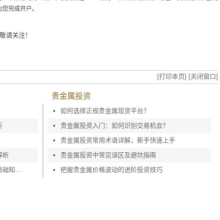
为您完成开户。
敬请关注！
[打印本页]
[关闭窗口]
贵金属投资
•
如何选择正规贵金属现货平台？
析
•
贵金属投资入门：如何识别交易机会？
•
贵金属投资常用术语详解，新手快速上手
解析
•
贵金属投资中常见误区及避坑指南
新手贵金属交易入门攻略，贵金属基交易础知识深度剖析
•
把握贵金属价格波动的进阶投资技巧