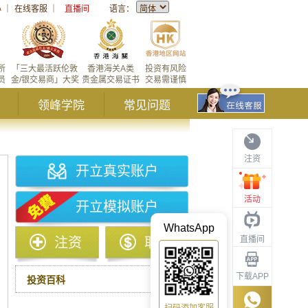
心
｜
在线客服
｜
直播间
语言：
所
「三大最活跃伦敦
香港海关A类
投资有风险
员
金/银交易商」大奖
贵金属交易证书
交易需谨慎
领峰学院
常见问题
注资
开立真实账户
活动
开立模拟账户
WhatsApp
直播间
注资
取款
下载APP
投资百科