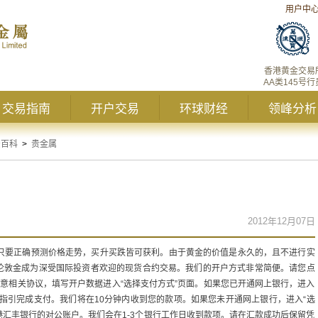
用户中
香港黄金交易
AA类145号行
交易指南
开户交易
环球财经
领峰分析
资百科
>
贵金属
2012年12月07日
，只要正确预测价格走势，买升买跌皆可获利。由于黄金的价值是永久的，且不进行实
伦敦金成为深受国际投资者欢迎的现货合约交易。我们的开户方式非常简便。请您点
同意相关协议，填写开户数据进入“选择支付方式”页面。如果您已开通网上银行，进入
页面指引完成支付。我们将在10分钟内收到您的款项。如果您未开通网上银行，进入“选
香港汇丰银行的对公账户。我们会在1-3个银行工作日收到款项。请在汇款成功后保留凭