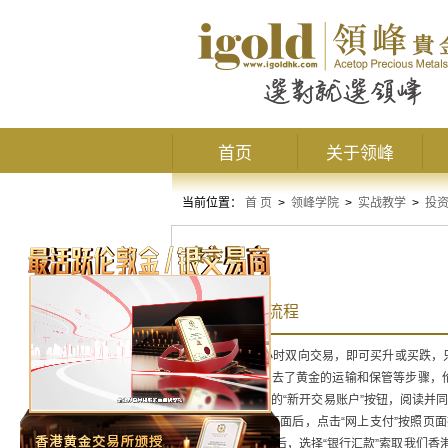
首页
关于领峰
当前位置：
首 页
>
领峰学院
>
实战教学
>
投
贵金属
贵金属开户流程
伦敦金
可以24小时双向交易，即可买升或买跌
物金的交收，省去了黄金的运输和保管等步骤，
击网站任一页面的“新开交易账户”按钮，阅读并
“选择支付方式”页面后，点击“网上支付”按照
择支付方式”页面后，选择“银行汇款”索取我们