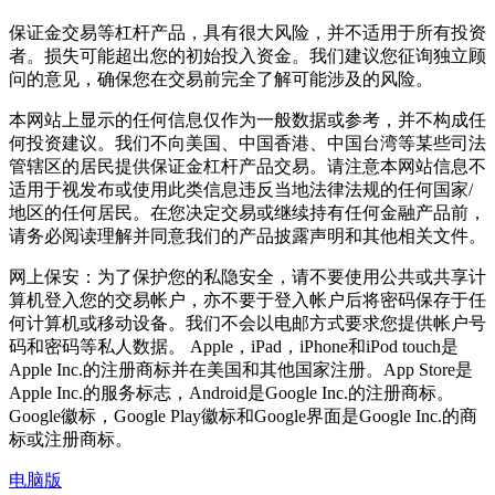
保证金交易等杠杆产品，具有很大风险，并不适用于所有投资
者。损失可能超出您的初始投入资金。我们建议您征询独立顾
问的意见，确保您在交易前完全了解可能涉及的风险。
本网站上显示的任何信息仅作为一般数据或参考，并不构成任
何投资建议。我们不向美国、中国香港、中国台湾等某些司法
管辖区的居民提供保证金杠杆产品交易。请注意本网站信息不
适用于视发布或使用此类信息违反当地法律法规的任何国家/
地区的任何居民。在您决定交易或继续持有任何金融产品前，
请务必阅读理解并同意我们的产品披露声明和其他相关文件。
网上保安：为了保护您的私隐安全，请不要使用公共或共享计
算机登入您的交易帐户，亦不要于登入帐户后将密码保存于任
何计算机或移动设备。我们不会以电邮方式要求您提供帐户号
码和密码等私人数据。 Apple，iPad，iPhone和iPod touch是
Apple Inc.的注册商标并在美国和其他国家注册。App Store是
Apple Inc.的服务标志，Android是Google Inc.的注册商标。
Google徽标，Google Play徽标和Google界面是Google Inc.的商
标或注册商标。
电脑版