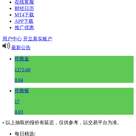
在线客服
财经日历
MT4下载
APP下载
推广优惠
用户中心
开立真实账户
最新公告
伦敦金
1272.60
0.04
伦敦银
17
0.03
• 以上抽取的报价有延迟，仅供参考，以交易平台为准。
每日精选
|