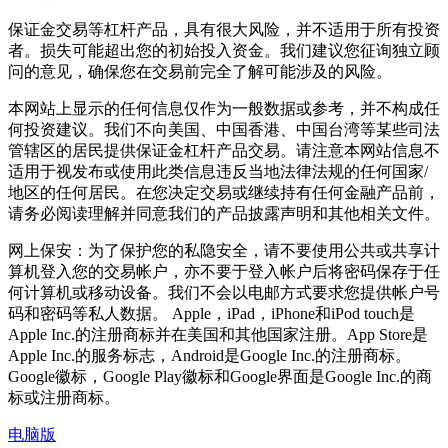
保证金交易等杠杆产品，具有很大风险，并不适用于所有投资
者。损失可能超出您的初始投入资金。我们建议您征询独立顾
问的意见，确保您在交易前完全了解可能涉及的风险。
本网站上显示的任何信息仅作为一般数据或参考，并不构成任
何投资建议。我们不向美国、中国香港、中国台湾等某些司法
管辖区的居民提供保证金杠杆产品交易。请注意本网站信息不
适用于视发布或使用此类信息违反当地法律法规的任何国家/
地区的任何居民。在您决定交易或继续持有任何金融产品前，
请务必阅读理解并同意我们的产品披露声明和其他相关文件。
网上保安：为了保护您的私隐安全，请不要使用公共或共享计
算机登入您的交易帐户，亦不要于登入帐户后将密码保存于任
何计算机或移动设备。我们不会以电邮方式要求您提供帐户号
码和密码等私人数据。 Apple，iPad，iPhone和iPod touch是
Apple Inc.的注册商标并在美国和其他国家注册。App Store是
Apple Inc.的服务标志，Android是Google Inc.的注册商标。
Google徽标，Google Play徽标和Google界面是Google Inc.的商
标或注册商标。
电脑版