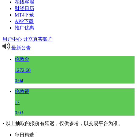
在线客服
财经日历
MT4下载
APP下载
推广优惠
用户中心
开立真实账户
最新公告
伦敦金
1272.60
0.04
伦敦银
17
0.03
• 以上抽取的报价有延迟，仅供参考，以交易平台为准。
每日精选
|