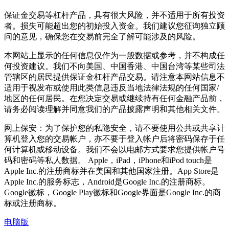
保证金交易等杠杆产品，具有很大风险，并不适用于所有投资
者。损失可能超出您的初始投入资金。我们建议您征询独立顾
问的意见，确保您在交易前完全了解可能涉及的风险。
本网站上显示的任何信息仅作为一般数据或参考，并不构成任
何投资建议。我们不向美国、中国香港、中国台湾等某些司法
管辖区的居民提供保证金杠杆产品交易。请注意本网站信息不
适用于视发布或使用此类信息违反当地法律法规的任何国家/
地区的任何居民。在您决定交易或继续持有任何金融产品前，
请务必阅读理解并同意我们的产品披露声明和其他相关文件。
网上保安：为了保护您的私隐安全，请不要使用公共或共享计
算机登入您的交易帐户，亦不要于登入帐户后将密码保存于任
何计算机或移动设备。我们不会以电邮方式要求您提供帐户号
码和密码等私人数据。 Apple，iPad，iPhone和iPod touch是
Apple Inc.的注册商标并在美国和其他国家注册。App Store是
Apple Inc.的服务标志，Android是Google Inc.的注册商标。
Google徽标，Google Play徽标和Google界面是Google Inc.的商
标或注册商标。
电脑版