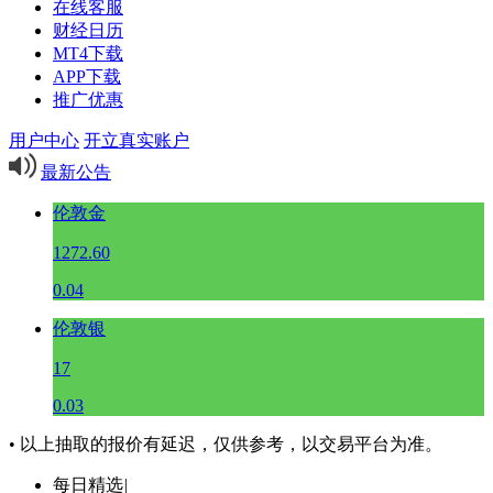
在线客服
财经日历
MT4下载
APP下载
推广优惠
用户中心
开立真实账户
最新公告
伦敦金
1272.60
0.04
伦敦银
17
0.03
• 以上抽取的报价有延迟，仅供参考，以交易平台为准。
每日精选
|