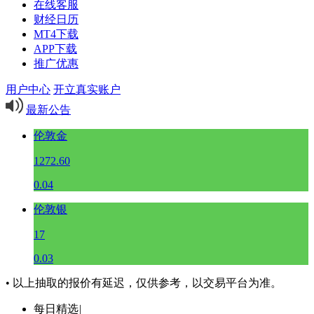
在线客服
财经日历
MT4下载
APP下载
推广优惠
用户中心
开立真实账户
最新公告
伦敦金
1272.60
0.04
伦敦银
17
0.03
• 以上抽取的报价有延迟，仅供参考，以交易平台为准。
每日精选
|