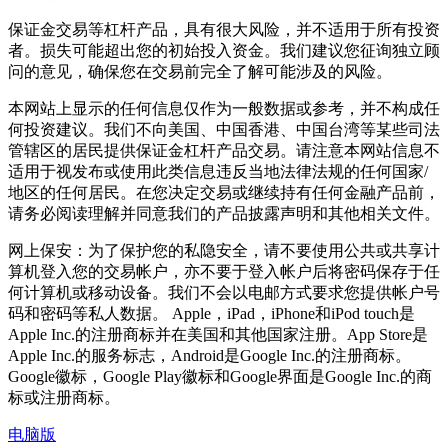
保证金交易等杠杆产品，具有很大风险，并不适用于所有投资
者。损失可能超出您的初始投入资金。我们建议您征询独立顾
问的意见，确保您在交易前完全了解可能涉及的风险。
本网站上显示的任何信息仅作为一般数据或参考，并不构成任
何投资建议。我们不向美国、中国香港、中国台湾等某些司法
管辖区的居民提供保证金杠杆产品交易。请注意本网站信息不
适用于视发布或使用此类信息违反当地法律法规的任何国家/
地区的任何居民。在您决定交易或继续持有任何金融产品前，
请务必阅读理解并同意我们的产品披露声明和其他相关文件。
网上保安：为了保护您的私隐安全，请不要使用公共或共享计
算机登入您的交易帐户，亦不要于登入帐户后将密码保存于任
何计算机或移动设备。我们不会以电邮方式要求您提供帐户号
码和密码等私人数据。 Apple，iPad，iPhone和iPod touch是
Apple Inc.的注册商标并在美国和其他国家注册。App Store是
Apple Inc.的服务标志，Android是Google Inc.的注册商标。
Google徽标，Google Play徽标和Google界面是Google Inc.的商
标或注册商标。
电脑版