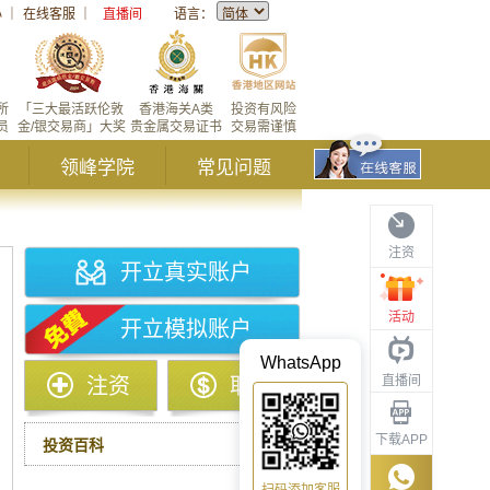
心
｜
在线客服
｜
直播间
语言：
所
「三大最活跃伦敦
香港海关A类
投资有风险
员
金/银交易商」大奖
贵金属交易证书
交易需谨慎
领峰学院
常见问题
注资
开立真实账户
活动
开立模拟账户
WhatsApp
直播间
注资
取款
下载APP
投资百科