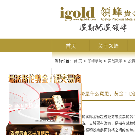
首页
关于领峰
当前位置：
首 页
>
领峰学院
>
实战教学
>
投
黄金T+D
黄金T+D溢价是什么意思，黄金T+
什么是溢价？
溢价乃指所支付的实际金额超过证券或股票的名
价值。我们通常说一支股票有溢价，是指在减掉
这支股票的目标价格和股票票面价格之间的价差