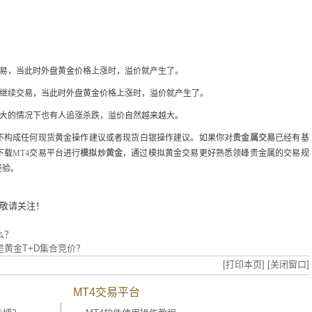
在交易，当此时外盘黄金价格上涨时，溢价就产生了。
外盘继续交易，当此时外盘黄金价格上涨时，溢价就产生了。
价很大的情况下也有人追涨杀跌，溢价自然越来越大。
不构成任何现货黄金操作建议或者现货白银操作建议。如果你对
贵金属交易
已经有基
下载
MT4
交易平台进行
模拟炒黄金
，通过模拟黄金交易更好熟悉领峰贵金属的交易规
经验。
敬请关注！
么？
是黄金T+D集合竞价？
[打印本页]
[关闭窗口]
MT4交易平台