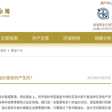
用户中
香港黄金交易
AA类145号行
交易指南
开户交易
环球财经
领峰分析
资百科
>
黄金T+D
D溢价是如何产生的？
2013年07月29日
目价值或面值。而在基金上，则专指封闭型基金市场的买卖价高于基金单位净资产的
各种手续费等费用之后还有钱。我们说一支股票有多少的溢价空间，是指离我们判断
。溢价是指交易价格超过证券票面价格，只要超过了就叫做溢价。溢价空间是指交易