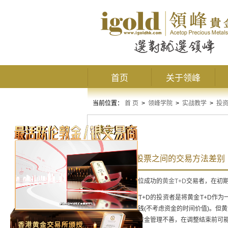
首页
关于领峰
当前位置：
首 页
>
领峰学院
>
实战教学
>
投
黄金T+D
黄金T+D与股票之间的交易方法差别
要想成为一位成功的
黄金T+D
交易者，在初
大多数黄金T+D的投资者是将黄金T+D作为
谓只输时间不输钱(不考虑资金的时间价值)。但
期间入市，由于资金管理不善，在调整结束前可