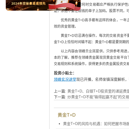
黄金T+D无论何时交易都应严格执行保护性
是，永远不要在赔钱的单子上加码。股票不同，可
优秀的黄金T+D高手都有这样的体会，一年之
效的资金管理。
黄金T+D切忌满仓操作，每次的交易资金不要
金T+D上恰恰时间输不起：黄金T+D都是要到
以上内容由领峰
贵金属
提供，只供参考用途
本的了解，推荐在领峰贵金属现货黄金交易平台
交易规则和系统操作，获得更多的贵金属投资交
投资小贴士：
领峰实况讲堂
现已开播，名师坐镇深度解析，
上一篇:
黄金T+D、白银T+D投资里的递延
下一篇:
炒黄金T+D不能“输得起赢不起”的交
黄金T+D
•
黄金T+D的风险与机遇：如何把握市场