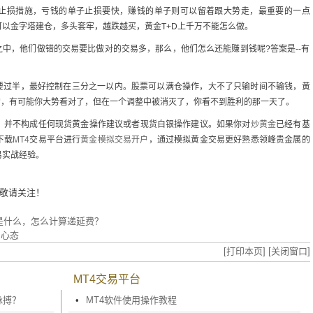
止损措施，亏钱的单子止损要快，赚钱的单子则可以留着跟大势走，最重要的一点
以金字塔建仓，多头套牢，越跌越买，黄金T+D上千万不能怎么做。
中，他们做错的交易要比做对的交易多，那么，他们怎么还能赚到钱呢?答案是--有
过半，最好控制在三分之一以内。股票可以满仓操作，大不了只输时间不输钱，黄
期的，有可能你大势看对了，但在一个调整中被消灭了，你看不到胜利的那一天了。
，并不构成任何现货黄金操作建议或者现货白银操作建议。如果你对
炒黄金
已经有基
下载
MT4
交易平台进行
黄金模拟交易开户
，通过模拟黄金交易更好熟悉领峰贵金属的
易实战经验。
敬请关注！
费是什么，怎么计算递延费？
易心态
[打印本页]
[关闭窗口]
MT4交易平台
脉搏？
•
MT4软件使用操作教程