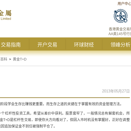
用户中
香港黄金交易
AA类145号行
交易指南
开户交易
环球财经
领峰分析
资百科
>
黄金T+D
2013年05月27日
期阶段学会生存比赚钱更重要。而生存之道的关键在于掌握有效的资金管理方法。
一个杠杆性投资工具，希望从差价中获利。股票套牢了，一般情况总有解套机会，所
黄金T+D是杠杆性交易，即使你大方向看对了，但因入市时机没有掌握好，正好在调整
能因追加保证金不到位被强制平仓了。