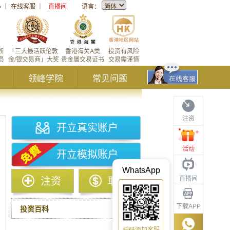
心
｜
在线客服
｜
直播间
语言：
所
「三大最活跃伦敦
香港海关A类
投资有风险
员
金/银交易商」大奖
贵金属交易证书
交易需谨慎
领峰学院
常见问题
注资
开立真实账户
活动
开立模拟账户
WhatsApp
直播间
注资
取款
下载APP
投资百科