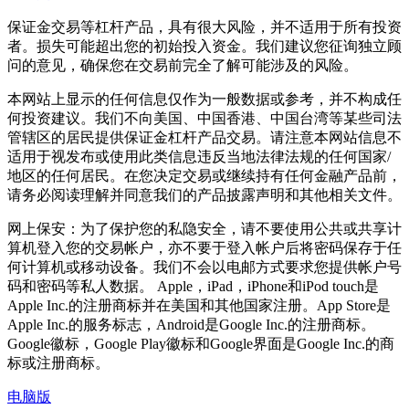
保证金交易等杠杆产品，具有很大风险，并不适用于所有投资
者。损失可能超出您的初始投入资金。我们建议您征询独立顾
问的意见，确保您在交易前完全了解可能涉及的风险。
本网站上显示的任何信息仅作为一般数据或参考，并不构成任
何投资建议。我们不向美国、中国香港、中国台湾等某些司法
管辖区的居民提供保证金杠杆产品交易。请注意本网站信息不
适用于视发布或使用此类信息违反当地法律法规的任何国家/
地区的任何居民。在您决定交易或继续持有任何金融产品前，
请务必阅读理解并同意我们的产品披露声明和其他相关文件。
网上保安：为了保护您的私隐安全，请不要使用公共或共享计
算机登入您的交易帐户，亦不要于登入帐户后将密码保存于任
何计算机或移动设备。我们不会以电邮方式要求您提供帐户号
码和密码等私人数据。 Apple，iPad，iPhone和iPod touch是
Apple Inc.的注册商标并在美国和其他国家注册。App Store是
Apple Inc.的服务标志，Android是Google Inc.的注册商标。
Google徽标，Google Play徽标和Google界面是Google Inc.的商
标或注册商标。
电脑版