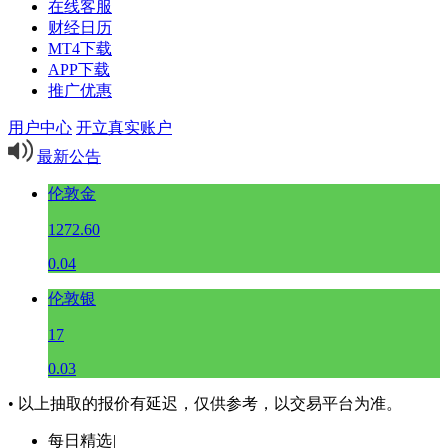
在线客服
财经日历
MT4下载
APP下载
推广优惠
用户中心
开立真实账户
最新公告
伦敦金
1272.60
0.04
伦敦银
17
0.03
• 以上抽取的报价有延迟，仅供参考，以交易平台为准。
每日精选
|