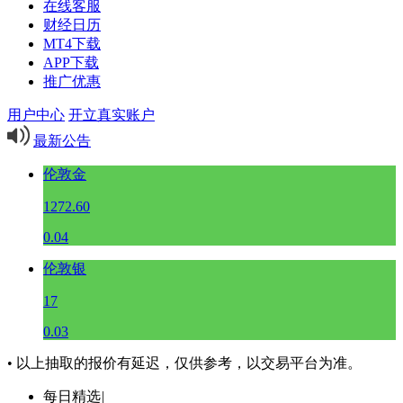
在线客服
财经日历
MT4下载
APP下载
推广优惠
用户中心
开立真实账户
最新公告
伦敦金
1272.60
0.04
伦敦银
17
0.03
• 以上抽取的报价有延迟，仅供参考，以交易平台为准。
每日精选
|