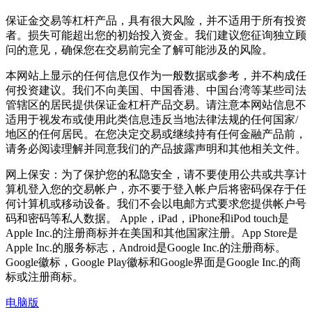
保证金交易等杠杆产品，具有很大风险，并不适用于所有投资
者。损失可能超出您的初始投入资金。我们建议您征询独立顾
问的意见，确保您在交易前完全了解可能涉及的风险。
本网站上显示的任何信息仅作为一般数据或参考，并不构成任
何投资建议。我们不向美国、中国香港、中国台湾等某些司法
管辖区的居民提供保证金杠杆产品交易。请注意本网站信息不
适用于视发布或使用此类信息违反当地法律法规的任何国家/
地区的任何居民。在您决定交易或继续持有任何金融产品前，
请务必阅读理解并同意我们的产品披露声明和其他相关文件。
网上保安：为了保护您的私隐安全，请不要使用公共或共享计
算机登入您的交易帐户，亦不要于登入帐户后将密码保存于任
何计算机或移动设备。我们不会以电邮方式要求您提供帐户号
码和密码等私人数据。 Apple，iPad，iPhone和iPod touch是
Apple Inc.的注册商标并在美国和其他国家注册。App Store是
Apple Inc.的服务标志，Android是Google Inc.的注册商标。
Google徽标，Google Play徽标和Google界面是Google Inc.的商
标或注册商标。
电脑版