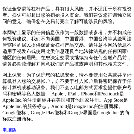
保证金交易等杠杆产品，具有很大风险，并不适用于所有投资
者。损失可能超出您的初始投入资金。我们建议您征询独立顾
问的意见，确保您在交易前完全了解可能涉及的风险。
本网站上显示的任何信息仅作为一般数据或参考，并不构成任
何投资建议。我们不向美国、中国香港、中国台湾等某些司法
管辖区的居民提供保证金杠杆产品交易。请注意本网站信息不
适用于视发布或使用此类信息违反当地法律法规的任何国家/
地区的任何居民。在您决定交易或继续持有任何金融产品前，
请务必阅读理解并同意我们的产品披露声明和其他相关文件。
网上保安：为了保护您的私隐安全，请不要使用公共或共享计
算机登入您的交易帐户，亦不要于登入帐户后将密码保存于任
何计算机或移动设备。我们不会以电邮方式要求您提供帐户号
码和密码等私人数据。 Apple，iPad，iPhone和iPod touch是
Apple Inc.的注册商标并在美国和其他国家注册。App Store是
Apple Inc.的服务标志，Android是Google Inc.的注册商标。
Google徽标，Google Play徽标和Google界面是Google Inc.的商
标或注册商标。
电脑版