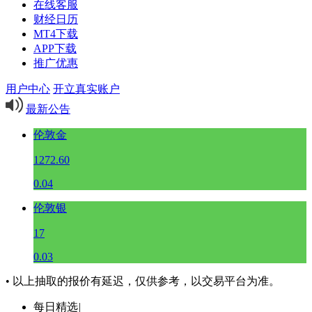
在线客服
财经日历
MT4下载
APP下载
推广优惠
用户中心
开立真实账户
最新公告
伦敦金
1272.60
0.04
伦敦银
17
0.03
• 以上抽取的报价有延迟，仅供参考，以交易平台为准。
每日精选
|