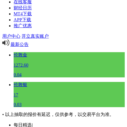
在线客服
财经日历
MT4下载
APP下载
推广优惠
用户中心
开立真实账户
最新公告
伦敦金
1272.60
0.04
伦敦银
17
0.03
• 以上抽取的报价有延迟，仅供参考，以交易平台为准。
每日精选
|