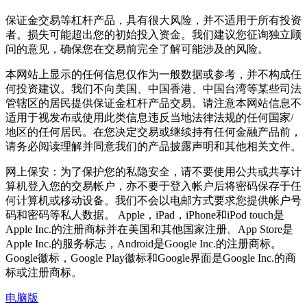
保证金交易等杠杆产品，具有很大风险，并不适用于所有投资
者。损失可能超出您的初始投入资金。我们建议您征询独立顾
问的意见，确保您在交易前完全了解可能涉及的风险。
本网站上显示的任何信息仅作为一般数据或参考，并不构成任
何投资建议。我们不向美国、中国香港、中国台湾等某些司法
管辖区的居民提供保证金杠杆产品交易。请注意本网站信息不
适用于视发布或使用此类信息违反当地法律法规的任何国家/
地区的任何居民。在您决定交易或继续持有任何金融产品前，
请务必阅读理解并同意我们的产品披露声明和其他相关文件。
网上保安：为了保护您的私隐安全，请不要使用公共或共享计
算机登入您的交易帐户，亦不要于登入帐户后将密码保存于任
何计算机或移动设备。我们不会以电邮方式要求您提供帐户号
码和密码等私人数据。 Apple，iPad，iPhone和iPod touch是
Apple Inc.的注册商标并在美国和其他国家注册。App Store是
Apple Inc.的服务标志，Android是Google Inc.的注册商标。
Google徽标，Google Play徽标和Google界面是Google Inc.的商
标或注册商标。
电脑版