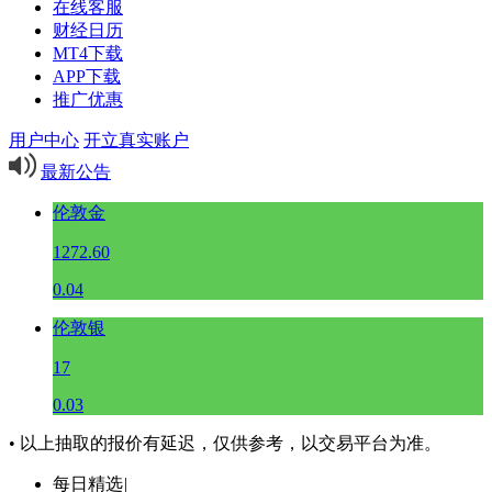
在线客服
财经日历
MT4下载
APP下载
推广优惠
用户中心
开立真实账户
最新公告
伦敦金
1272.60
0.04
伦敦银
17
0.03
• 以上抽取的报价有延迟，仅供参考，以交易平台为准。
每日精选
|