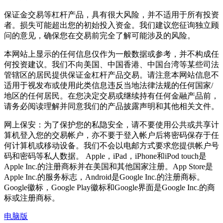
保证金交易等杠杆产品，具有很大风险，并不适用于所有投资
者。损失可能超出您的初始投入资金。我们建议您征询独立顾
问的意见，确保您在交易前完全了解可能涉及的风险。
本网站上显示的任何信息仅作为一般数据或参考，并不构成任
何投资建议。我们不向美国、中国香港、中国台湾等某些司法
管辖区的居民提供保证金杠杆产品交易。请注意本网站信息不
适用于视发布或使用此类信息违反当地法律法规的任何国家/
地区的任何居民。在您决定交易或继续持有任何金融产品前，
请务必阅读理解并同意我们的产品披露声明和其他相关文件。
网上保安：为了保护您的私隐安全，请不要使用公共或共享计
算机登入您的交易帐户，亦不要于登入帐户后将密码保存于任
何计算机或移动设备。我们不会以电邮方式要求您提供帐户号
码和密码等私人数据。 Apple，iPad，iPhone和iPod touch是
Apple Inc.的注册商标并在美国和其他国家注册。App Store是
Apple Inc.的服务标志，Android是Google Inc.的注册商标。
Google徽标，Google Play徽标和Google界面是Google Inc.的商
标或注册商标。
电脑版