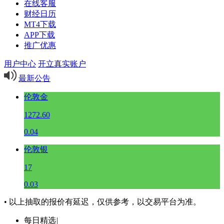
在线客服
财经日历
MT4下载
APP下载
推广优惠
用户中心
开立真实账户
最新公告
伦敦金
1272.60
0.04
伦敦银
17
0.03
• 以上抽取的报价有延迟，仅供参考，以交易平台为准。
每日精选
|