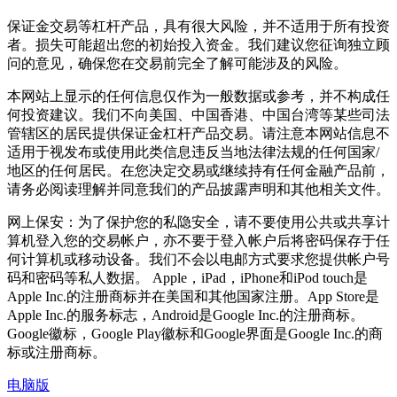
保证金交易等杠杆产品，具有很大风险，并不适用于所有投资
者。损失可能超出您的初始投入资金。我们建议您征询独立顾
问的意见，确保您在交易前完全了解可能涉及的风险。
本网站上显示的任何信息仅作为一般数据或参考，并不构成任
何投资建议。我们不向美国、中国香港、中国台湾等某些司法
管辖区的居民提供保证金杠杆产品交易。请注意本网站信息不
适用于视发布或使用此类信息违反当地法律法规的任何国家/
地区的任何居民。在您决定交易或继续持有任何金融产品前，
请务必阅读理解并同意我们的产品披露声明和其他相关文件。
网上保安：为了保护您的私隐安全，请不要使用公共或共享计
算机登入您的交易帐户，亦不要于登入帐户后将密码保存于任
何计算机或移动设备。我们不会以电邮方式要求您提供帐户号
码和密码等私人数据。 Apple，iPad，iPhone和iPod touch是
Apple Inc.的注册商标并在美国和其他国家注册。App Store是
Apple Inc.的服务标志，Android是Google Inc.的注册商标。
Google徽标，Google Play徽标和Google界面是Google Inc.的商
标或注册商标。
电脑版