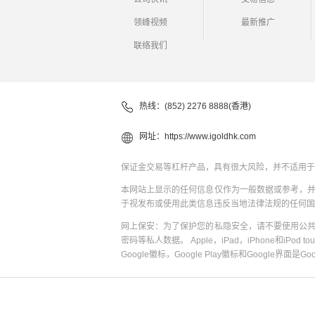
领峰视频
最新推广
联络我们
热线：(852) 2276 8888(香港)
网址：
https://www.igoldhk.com
保证金交易等杠杆产品，具有很大风险，并不适用于
本网站上显示的任何信息仅作为一般数据或参考，
于视发布或使用此类信息违反当地法律法规的任何国
网上保安：为了保护您的私隐安全，请不要使用公
密码等私人数据。 Apple，iPad，iPhone和iPod to
Google徽标，Google Play徽标和Google界面是G