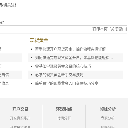
敬请关注！
吗？
[打印本页]
[关闭窗口]
现货黄金
明
•
新手快速开户现货黄金，操作流程实操详解
•
如何快速完成现货黄金开户，零基础也能轻松上手
巧
•
零基础学现货黄金交易的核心技巧
更自信
•
必学的现货黄金新手交易技巧
全收录
•
简单易学的现货黄金入门交易技巧分享
开户交易
环球财经
领峰分析
开立真实账户
行情分析
专家分析
开立模拟账户
领峰分析