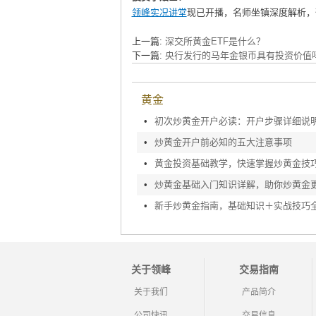
领峰实况讲堂
现已开播，名师坐镇深度解析，
上一篇:
深交所黄金ETF是什么？
下一篇:
央行发行的马年金银币具有投资价值
黄金
•
初次炒黄金开户必读：开户步骤详细说
•
炒黄金开户前必知的五大注意事项
•
黄金投资基础教学，快速掌握炒黄金技
•
炒黄金基础入门知识详解，助你炒黄金
•
新手炒黄金指南，基础知识＋实战技巧
关于领峰
交易指南
关于我们
产品简介
公司快讯
交易信息