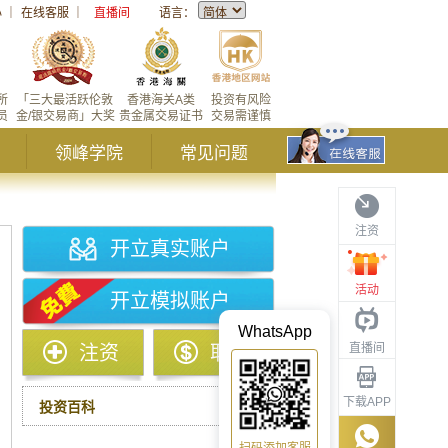
心
｜
在线客服
｜
直播间
语言：
所
「三大最活跃伦敦
香港海关A类
投资有风险
员
金/银交易商」大奖
贵金属交易证书
交易需谨慎
领峰学院
常见问题
注资
开立真实账户
活动
开立模拟账户
WhatsApp
直播间
注资
取款
下载APP
投资百科