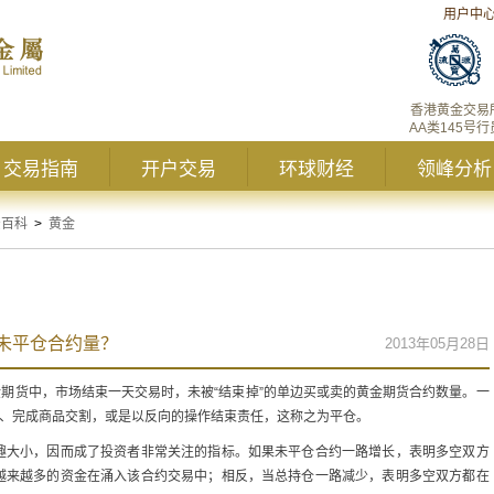
用户中
香港黄金交易
AA类145号行
交易指南
开户交易
环球财经
领峰分析
资百科
>
黄金
未平仓合约量？
2013年05月28日
的是在黄金期货中，市场结束一天交易时，未被“结束掉”的单边买或卖的黄金期货合约数量。一
期、完成商品交割，或是以反向的操作结束责任，这称之为平仓。
趣大小，因而成了投资者非常关注的指标。如果未平仓合约一路增长，表明多空双方
越来越多的资金在涌入该合约交易中；相反，当总持仓一路减少，表明多空双方都在