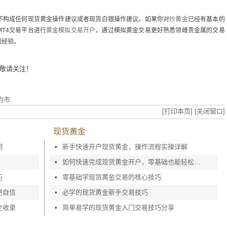
不构成任何现货黄金操作建议或者现货白银操作建议。如果你对
炒黄金
已经有基本的
T4交易平台进行
黄金模拟交易开户
，通过模拟黄金交易更好熟悉领峰贵金属的交易
战经验。
敬请关注！
约市
[打印本页]
[关闭窗口]
现货黄金
明
•
新手快速开户现货黄金，操作流程实操详解
•
如何快速完成现货黄金开户，零基础也能轻松上手
巧
•
零基础学现货黄金交易的核心技巧
更自信
•
必学的现货黄金新手交易技巧
全收录
•
简单易学的现货黄金入门交易技巧分享