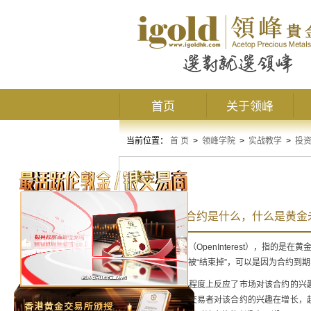
首页
关于领峰
当前位置：
首 页
>
领峰学院
>
实战教学
>
投
黄金
黄金未平仓合约是什么，什么是黄金
黄金未平仓合约
（OpenInterest），指
张黄金期货合约被“结束掉”，可以是因为合约到
未平仓合约一定程度上反应了市场对该合约的兴
都在开仓，市场交易者对该合约的兴趣在增长，