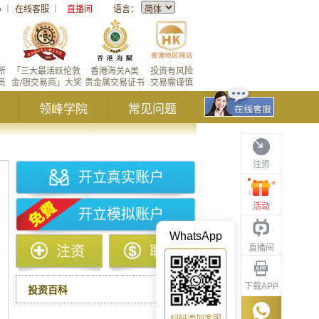
心
｜
在线客服
｜
直播间
语言：
所
「三大最活跃伦敦
香港海关A类
投资有风险
员
金/银交易商」大奖
贵金属交易证书
交易需谨慎
领峰学院
常见问题
注资
开立真实账户
活动
开立模拟账户
WhatsApp
直播间
注资
取款
下载APP
投资百科