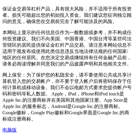
保证金交易等杠杆产品，具有很大风险，并不适用于所有投资
者。损失可能超出您的初始投入资金。我们建议您征询独立顾
问的意见，确保您在交易前完全了解可能涉及的风险。
本网站上显示的任何信息仅作为一般数据或参考，并不构成任
何投资建议。我们不向美国、中国香港、中国台湾等某些司法
管辖区的居民提供保证金杠杆产品交易。请注意本网站信息不
适用于视发布或使用此类信息违反当地法律法规的任何国家/
地区的任何居民。在您决定交易或继续持有任何金融产品前，
请务必阅读理解并同意我们的产品披露声明和其他相关文件。
网上保安：为了保护您的私隐安全，请不要使用公共或共享计
算机登入您的交易帐户，亦不要于登入帐户后将密码保存于任
何计算机或移动设备。我们不会以电邮方式要求您提供帐户号
码和密码等私人数据。 Apple，iPad，iPhone和iPod touch是
Apple Inc.的注册商标并在美国和其他国家注册。App Store是
Apple Inc.的服务标志，Android是Google Inc.的注册商标。
Google徽标，Google Play徽标和Google界面是Google Inc.的商
标或注册商标。
电脑版