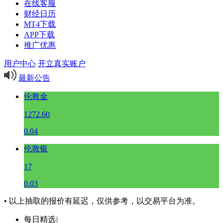
在线客服
财经日历
MT4下载
APP下载
推广优惠
用户中心
开立真实账户
最新公告
伦敦金
1272.60
0.04
伦敦银
17
0.03
• 以上抽取的报价有延迟，仅供参考，以交易平台为准。
每日精选
|