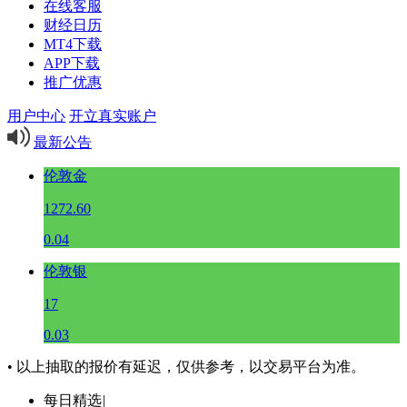
在线客服
财经日历
MT4下载
APP下载
推广优惠
用户中心
开立真实账户
最新公告
伦敦金
1272.60
0.04
伦敦银
17
0.03
• 以上抽取的报价有延迟，仅供参考，以交易平台为准。
每日精选
|