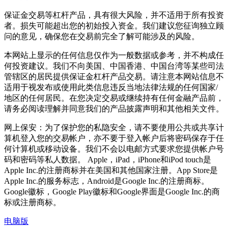
保证金交易等杠杆产品，具有很大风险，并不适用于所有投资
者。损失可能超出您的初始投入资金。我们建议您征询独立顾
问的意见，确保您在交易前完全了解可能涉及的风险。
本网站上显示的任何信息仅作为一般数据或参考，并不构成任
何投资建议。我们不向美国、中国香港、中国台湾等某些司法
管辖区的居民提供保证金杠杆产品交易。请注意本网站信息不
适用于视发布或使用此类信息违反当地法律法规的任何国家/
地区的任何居民。在您决定交易或继续持有任何金融产品前，
请务必阅读理解并同意我们的产品披露声明和其他相关文件。
网上保安：为了保护您的私隐安全，请不要使用公共或共享计
算机登入您的交易帐户，亦不要于登入帐户后将密码保存于任
何计算机或移动设备。我们不会以电邮方式要求您提供帐户号
码和密码等私人数据。 Apple，iPad，iPhone和iPod touch是
Apple Inc.的注册商标并在美国和其他国家注册。App Store是
Apple Inc.的服务标志，Android是Google Inc.的注册商标。
Google徽标，Google Play徽标和Google界面是Google Inc.的商
标或注册商标。
电脑版