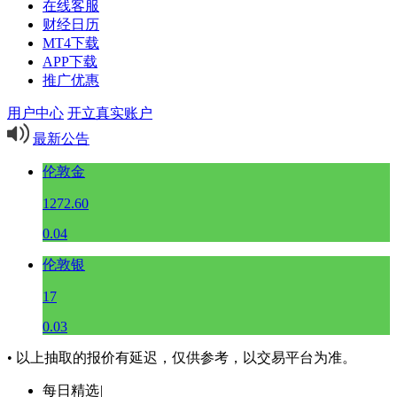
在线客服
财经日历
MT4下载
APP下载
推广优惠
用户中心
开立真实账户
最新公告
伦敦金
1272.60
0.04
伦敦银
17
0.03
• 以上抽取的报价有延迟，仅供参考，以交易平台为准。
每日精选
|