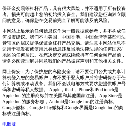
保证金交易等杠杆产品，具有很大风险，并不适用于所有投资
者。损失可能超出您的初始投入资金。我们建议您征询独立顾
问的意见，确保您在交易前完全了解可能涉及的风险。
本网站上显示的任何信息仅作为一般数据或参考，并不构成任
何投资建议。我们不向美国、中国香港、中国台湾等某些司法
管辖区的居民提供保证金杠杆产品交易。请注意本网站信息不
适用于视发布或使用此类信息违反当地法律法规的任何国家/
地区的任何居民。在您决定交易或继续持有任何金融产品前，
请务必阅读理解并同意我们的产品披露声明和其他相关文件。
网上保安：为了保护您的私隐安全，请不要使用公共或共享计
算机登入您的交易帐户，亦不要于登入帐户后将密码保存于任
何计算机或移动设备。我们不会以电邮方式要求您提供帐户号
码和密码等私人数据。 Apple，iPad，iPhone和iPod touch是
Apple Inc.的注册商标并在美国和其他国家注册。App Store是
Apple Inc.的服务标志，Android是Google Inc.的注册商标。
Google徽标，Google Play徽标和Google界面是Google Inc.的商
标或注册商标。
电脑版