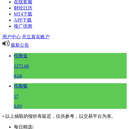
在线客服
财经日历
MT4下载
APP下载
推广优惠
用户中心
开立真实账户
最新公告
伦敦金
1272.60
0.04
伦敦银
17
0.03
• 以上抽取的报价有延迟，仅供参考，以交易平台为准。
每日精选
|