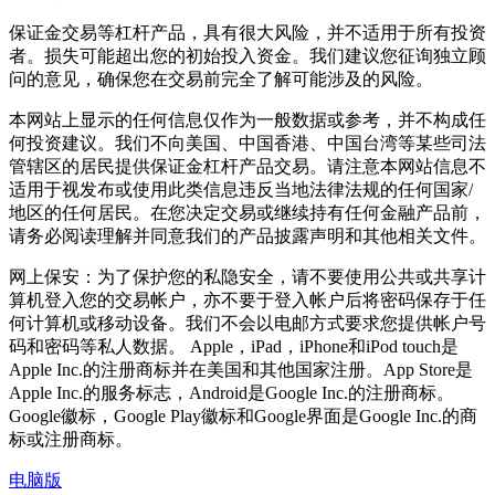
保证金交易等杠杆产品，具有很大风险，并不适用于所有投资
者。损失可能超出您的初始投入资金。我们建议您征询独立顾
问的意见，确保您在交易前完全了解可能涉及的风险。
本网站上显示的任何信息仅作为一般数据或参考，并不构成任
何投资建议。我们不向美国、中国香港、中国台湾等某些司法
管辖区的居民提供保证金杠杆产品交易。请注意本网站信息不
适用于视发布或使用此类信息违反当地法律法规的任何国家/
地区的任何居民。在您决定交易或继续持有任何金融产品前，
请务必阅读理解并同意我们的产品披露声明和其他相关文件。
网上保安：为了保护您的私隐安全，请不要使用公共或共享计
算机登入您的交易帐户，亦不要于登入帐户后将密码保存于任
何计算机或移动设备。我们不会以电邮方式要求您提供帐户号
码和密码等私人数据。 Apple，iPad，iPhone和iPod touch是
Apple Inc.的注册商标并在美国和其他国家注册。App Store是
Apple Inc.的服务标志，Android是Google Inc.的注册商标。
Google徽标，Google Play徽标和Google界面是Google Inc.的商
标或注册商标。
电脑版