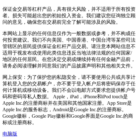
保证金交易等杠杆产品，具有很大风险，并不适用于所有投资
者。损失可能超出您的初始投入资金。我们建议您征询独立顾
问的意见，确保您在交易前完全了解可能涉及的风险。
本网站上显示的任何信息仅作为一般数据或参考，并不构成任
何投资建议。我们不向美国、中国香港、中国台湾等某些司法
管辖区的居民提供保证金杠杆产品交易。请注意本网站信息不
适用于视发布或使用此类信息违反当地法律法规的任何国家/
地区的任何居民。在您决定交易或继续持有任何金融产品前，
请务必阅读理解并同意我们的产品披露声明和其他相关文件。
网上保安：为了保护您的私隐安全，请不要使用公共或共享计
算机登入您的交易帐户，亦不要于登入帐户后将密码保存于任
何计算机或移动设备。我们不会以电邮方式要求您提供帐户号
码和密码等私人数据。 Apple，iPad，iPhone和iPod touch是
Apple Inc.的注册商标并在美国和其他国家注册。App Store是
Apple Inc.的服务标志，Android是Google Inc.的注册商标。
Google徽标，Google Play徽标和Google界面是Google Inc.的商
标或注册商标。
电脑版