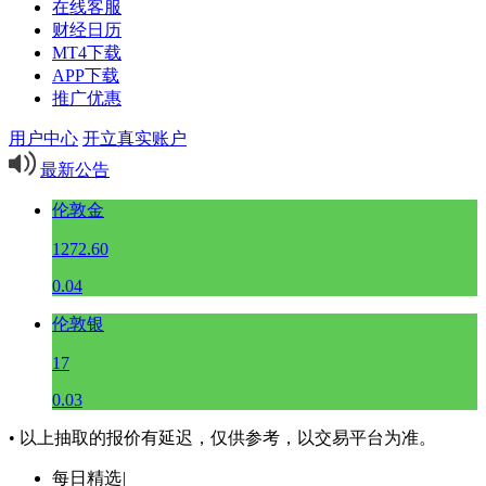
在线客服
财经日历
MT4下载
APP下载
推广优惠
用户中心
开立真实账户
最新公告
伦敦金
1272.60
0.04
伦敦银
17
0.03
• 以上抽取的报价有延迟，仅供参考，以交易平台为准。
每日精选
|