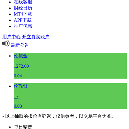
在线客服
财经日历
MT4下载
APP下载
推广优惠
用户中心
开立真实账户
最新公告
伦敦金
1272.60
0.04
伦敦银
17
0.03
• 以上抽取的报价有延迟，仅供参考，以交易平台为准。
每日精选
|