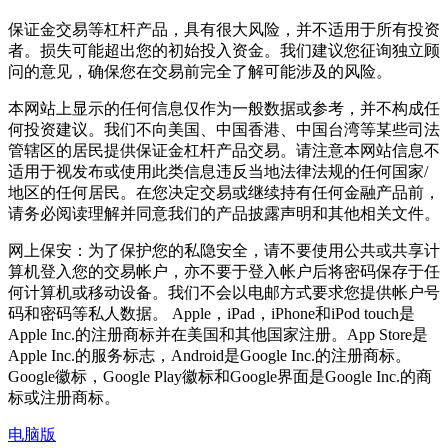
保证金交易等杠杆产品，具有很大风险，并不适用于所有投资
者。损失可能超出您的初始投入资金。我们建议您征询独立顾
问的意见，确保您在交易前完全了解可能涉及的风险。
本网站上显示的任何信息仅作为一般数据或参考，并不构成任
何投资建议。我们不向美国、中国香港、中国台湾等某些司法
管辖区的居民提供保证金杠杆产品交易。请注意本网站信息不
适用于视发布或使用此类信息违反当地法律法规的任何国家/
地区的任何居民。在您决定交易或继续持有任何金融产品前，
请务必阅读理解并同意我们的产品披露声明和其他相关文件。
网上保安：为了保护您的私隐安全，请不要使用公共或共享计
算机登入您的交易帐户，亦不要于登入帐户后将密码保存于任
何计算机或移动设备。我们不会以电邮方式要求您提供帐户号
码和密码等私人数据。 Apple，iPad，iPhone和iPod touch是
Apple Inc.的注册商标并在美国和其他国家注册。App Store是
Apple Inc.的服务标志，Android是Google Inc.的注册商标。
Google徽标，Google Play徽标和Google界面是Google Inc.的商
标或注册商标。
电脑版