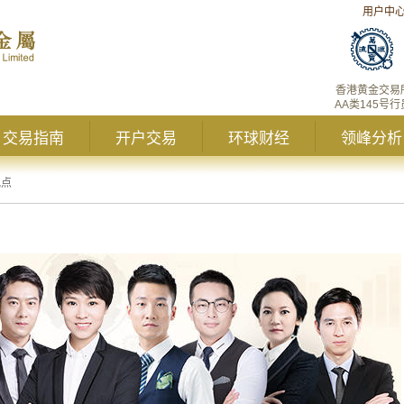
用户中
香港黄金交易
AA类145号行
交易指南
开户交易
环球财经
领峰分析
观点