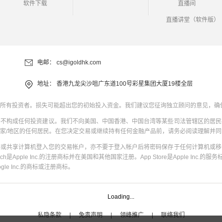
软件下载
直播间
直播讲堂（软件版）
电邮：
cs@igoldhk.com
地址：
香港九龙尖沙咀广东道100号彩星集团大厦19楼全层
所有投资者。损失可能超出您的初始投入资金。我们建议您征询独立顾问的意见，确
并不构成任何投资建议。我们不向美国、中国香港、中国台湾等某些司法管辖区的居民
家/地区的任何居民。在您决定交易或继续持有任何金融产品前，请务必阅读理解并
共或共享计算机登入您的交易帐户，亦不要于登入帐户后将密码保存于任何计算机或移
uch是Apple Inc.的注册商标并在美国和其他国家注册。App Store是Apple Inc.的服务标
oogle Inc.的商标或注册商标。
Loading...
私隐条款
|
免责声明
|
领峰推广
|
联络我们