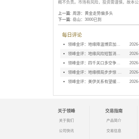
概不负责。市场有风险，投资需谨慎，故本公
上一篇:
周游：黄金走势偏多头
下一篇:
岳山：3000已到
每日评论
•
领峰金评：地缘降温博弈加剧 黄金等待议息指引
2026
•
领峰金评：地缘风险短暂消退 利率决议或定方向
2026
•
领峰金评：四千关口多空争夺 加息阴云笼罩金市
2026
•
领峰金评：地缘棋局步步惊 金价攀峰节节升
2026
•
领峰金评：美伊关系有望缓和 黄金趁势迅速反弹
2026
关于领峰
交易指南
关于我们
产品简介
公司快讯
交易信息