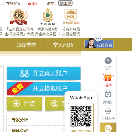
心
｜
在线客服
｜
直播间
语言：
所
「三大最活跃伦敦
香港海关A类
投资有风险
员
金/银交易商」大奖
贵金属交易证书
交易需谨慎
领峰学院
常见问题
注资
开立真实账户
活动
开立模拟账户
WhatsApp
直播间
注资
取款
下载APP
专家分析
领峰分析