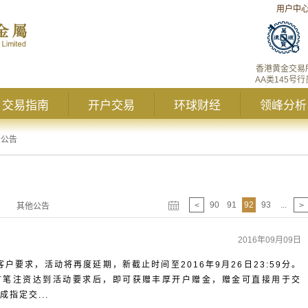
用户中
香港黄金交易
AA类145号行
交易指南
开户交易
环球财经
领峰分析
峰公告
90
91
92
93
...
<
>
其他公告
2016年09月09日
户要求，活动将再度延期，新截止时间至2016年9月26日23:59分。
首笔注资达到活动要求后，即可获赠丰厚开户赠金，赠金可直接用于交
指定交...