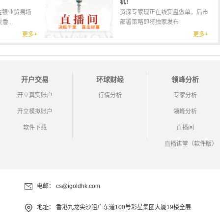
机！
金银业贸易场
资深专家现正在线实盘做单，后市
...
部署策略即将独家发布
更多+
更多+
开户交易
环球财经
领峰分析
开立真实账户
行情分析
专家分析
开立模拟账户
领峰分析
软件下载
直播间
直播讲堂（软件版）
电邮：
cs@igoldhk.com
地址：
香港九龙尖沙咀广东道100号彩星集团大厦19楼全层