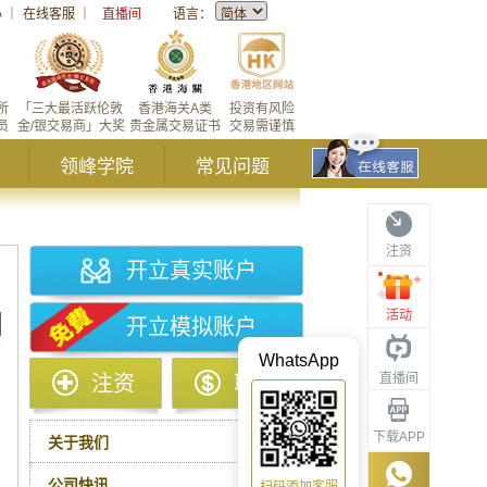
心
｜
在线客服
｜
直播间
语言：
所
「三大最活跃伦敦
香港海关A类
投资有风险
员
金/银交易商」大奖
贵金属交易证书
交易需谨慎
领峰学院
常见问题
注资
开立真实账户
活动
开立模拟账户
WhatsApp
直播间
注资
取款
下载APP
关于我们
公司快讯