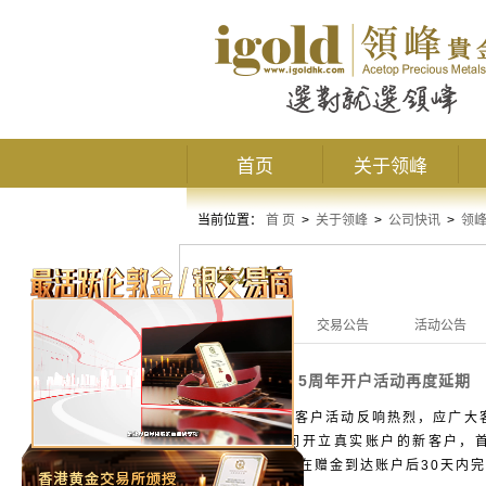
首页
关于领峰
当前位置：
首 页
>
关于领峰
>
公司快讯
>
领
领峰公告
全部公告
交易公告
活动公告
5周年开户活动再度延期
活动公告
领峰5周年新客户活动反响热烈，应广大客
凡在活动期间开立真实账户的新客户，
易。客户只需在赠金到达账户后30天内完成