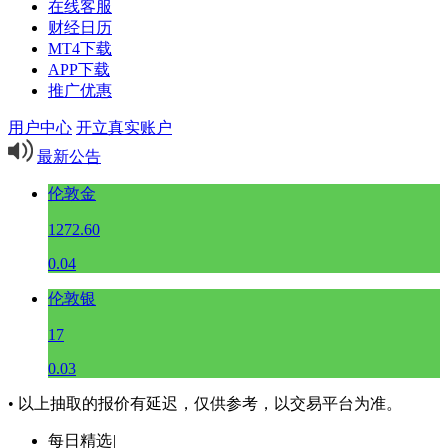
在线客服
财经日历
MT4下载
APP下载
推广优惠
用户中心
开立真实账户
最新公告
伦敦金
1272.60
0.04
伦敦银
17
0.03
• 以上抽取的报价有延迟，仅供参考，以交易平台为准。
每日精选
|