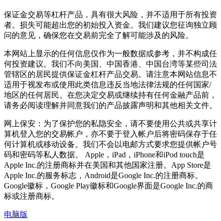
保证金交易等杠杆产品，具有很大风险，并不适用于所有投资
者。损失可能超出您的初始投入资金。我们建议您征询独立顾
问的意见，确保您在交易前完全了解可能涉及的风险。
本网站上显示的任何信息仅作为一般数据或参考，并不构成任
何投资建议。我们不向美国、中国香港、中国台湾等某些司法
管辖区的居民提供保证金杠杆产品交易。请注意本网站信息不
适用于视发布或使用此类信息违反当地法律法规的任何国家/
地区的任何居民。在您决定交易或继续持有任何金融产品前，
请务必阅读理解并同意我们的产品披露声明和其他相关文件。
网上保安：为了保护您的私隐安全，请不要使用公共或共享计
算机登入您的交易帐户，亦不要于登入帐户后将密码保存于任
何计算机或移动设备。我们不会以电邮方式要求您提供帐户号
码和密码等私人数据。 Apple，iPad，iPhone和iPod touch是
Apple Inc.的注册商标并在美国和其他国家注册。App Store是
Apple Inc.的服务标志，Android是Google Inc.的注册商标。
Google徽标，Google Play徽标和Google界面是Google Inc.的商
标或注册商标。
电脑版