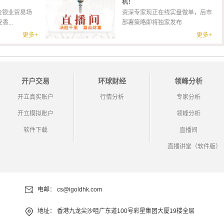
机！
金银业贸易场
资深专家现正在线实盘做单，后市
...
部署策略即将独家发布
更多+
更多+
开户交易
环球财经
领峰分析
开立真实账户
行情分析
专家分析
开立模拟账户
领峰分析
软件下载
直播间
直播讲堂（软件版）
电邮：
cs@igoldhk.com
地址：
香港九龙尖沙咀广东道100号彩星集团大厦19楼全层