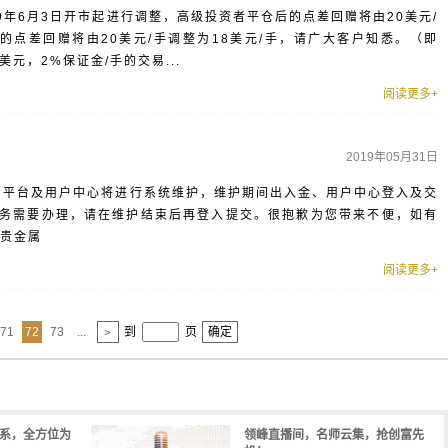
9年6月3日开市起进行调整，高级投资者平仓后的点差回赠将由20美元/
的点差回赠将由20美元/手调整为18美元/手，请广大客户知悉。（即
美元，2%保证金/手的交易...
阅读更多+
2019年05月31日
:00交易平台及用户中心将进行系统维护，维护期间出入金、用户中心登入及交
务需要办理，请在维护结束后再登入提交。很抱歉为您带来不便，如有
峰贵金属
阅读更多+
71
72
73
...
到
页
确定
>
体系，全方位为
领峰直播间，名师云集，抢创富先