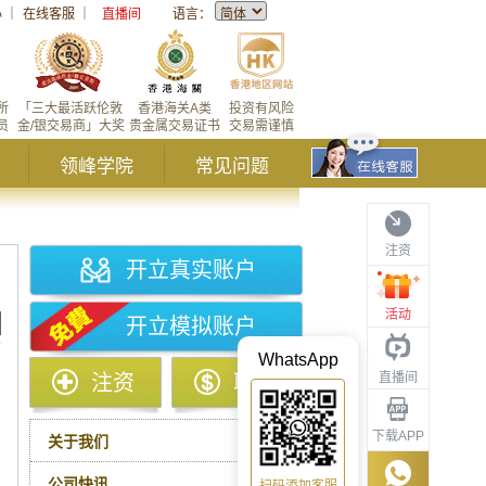
心
｜
在线客服
｜
直播间
语言：
所
「三大最活跃伦敦
香港海关A类
投资有风险
员
金/银交易商」大奖
贵金属交易证书
交易需谨慎
领峰学院
常见问题
注资
开立真实账户
活动
开立模拟账户
WhatsApp
直播间
注资
取款
下载APP
关于我们
公司快讯