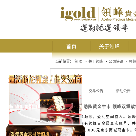
首页
关于领峰
当前位置：
首 页
>
关于领峰
>
公司快讯
>
领
领峰公告
全部公告
交易公告
活动公告
助阵黄金牛市 领峰双重献
活动公告
金银市场巨震频频，盈利空间喜人。领峰
情。只要您拥有领峰贵金属真实账号，并升
金，以及最高1,000元京东商城现金卡。活动