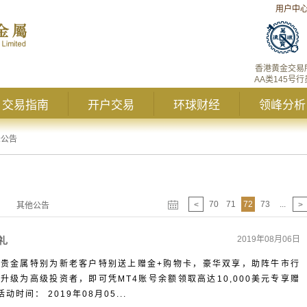
用户中
香港黄金交易
AA类145号行
交易指南
开户交易
环球财经
领峰分析
峰公告
70
71
72
73
...
<
>
其他公告
2019年08月06日
礼
贵金属特别为新老客户特别送上赠金+购物卡，豪华双享，助阵牛市行
级为高级投资者，即可凭MT4账号余额领取高达10,000美元专享赠
时间： 2019年08月05...