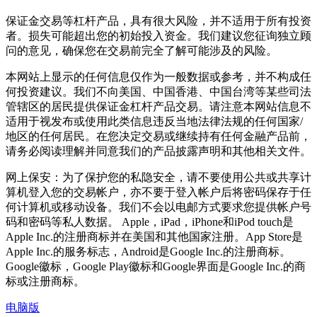
保证金交易等杠杆产品，具有很大风险，并不适用于所有投资
者。损失可能超出您的初始投入资金。我们建议您征询独立顾
问的意见，确保您在交易前完全了解可能涉及的风险。
本网站上显示的任何信息仅作为一般数据或参考，并不构成任
何投资建议。我们不向美国、中国香港、中国台湾等某些司法
管辖区的居民提供保证金杠杆产品交易。请注意本网站信息不
适用于视发布或使用此类信息违反当地法律法规的任何国家/
地区的任何居民。在您决定交易或继续持有任何金融产品前，
请务必阅读理解并同意我们的产品披露声明和其他相关文件。
网上保安：为了保护您的私隐安全，请不要使用公共或共享计
算机登入您的交易帐户，亦不要于登入帐户后将密码保存于任
何计算机或移动设备。我们不会以电邮方式要求您提供帐户号
码和密码等私人数据。 Apple，iPad，iPhone和iPod touch是
Apple Inc.的注册商标并在美国和其他国家注册。App Store是
Apple Inc.的服务标志，Android是Google Inc.的注册商标。
Google徽标，Google Play徽标和Google界面是Google Inc.的商
标或注册商标。
电脑版