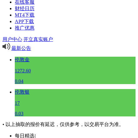
在线客服
财经日历
MT4下载
APP下载
推广优惠
用户中心
开立真实账户
最新公告
伦敦金
1272.60
0.04
伦敦银
17
0.03
• 以上抽取的报价有延迟，仅供参考，以交易平台为准。
每日精选
|