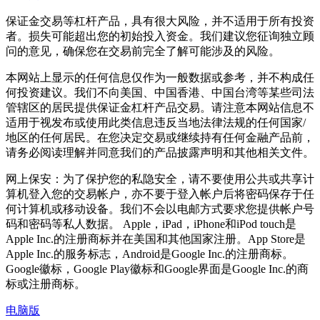
保证金交易等杠杆产品，具有很大风险，并不适用于所有投资
者。损失可能超出您的初始投入资金。我们建议您征询独立顾
问的意见，确保您在交易前完全了解可能涉及的风险。
本网站上显示的任何信息仅作为一般数据或参考，并不构成任
何投资建议。我们不向美国、中国香港、中国台湾等某些司法
管辖区的居民提供保证金杠杆产品交易。请注意本网站信息不
适用于视发布或使用此类信息违反当地法律法规的任何国家/
地区的任何居民。在您决定交易或继续持有任何金融产品前，
请务必阅读理解并同意我们的产品披露声明和其他相关文件。
网上保安：为了保护您的私隐安全，请不要使用公共或共享计
算机登入您的交易帐户，亦不要于登入帐户后将密码保存于任
何计算机或移动设备。我们不会以电邮方式要求您提供帐户号
码和密码等私人数据。 Apple，iPad，iPhone和iPod touch是
Apple Inc.的注册商标并在美国和其他国家注册。App Store是
Apple Inc.的服务标志，Android是Google Inc.的注册商标。
Google徽标，Google Play徽标和Google界面是Google Inc.的商
标或注册商标。
电脑版