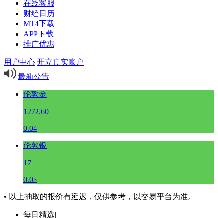
在线客服
财经日历
MT4下载
APP下载
推广优惠
用户中心
开立真实账户
最新公告
伦敦金
1272.60
0.04
伦敦银
17
0.03
• 以上抽取的报价有延迟，仅供参考，以交易平台为准。
每日精选
|