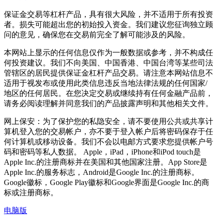
保证金交易等杠杆产品，具有很大风险，并不适用于所有投资
者。损失可能超出您的初始投入资金。我们建议您征询独立顾
问的意见，确保您在交易前完全了解可能涉及的风险。
本网站上显示的任何信息仅作为一般数据或参考，并不构成任
何投资建议。我们不向美国、中国香港、中国台湾等某些司法
管辖区的居民提供保证金杠杆产品交易。请注意本网站信息不
适用于视发布或使用此类信息违反当地法律法规的任何国家/
地区的任何居民。在您决定交易或继续持有任何金融产品前，
请务必阅读理解并同意我们的产品披露声明和其他相关文件。
网上保安：为了保护您的私隐安全，请不要使用公共或共享计
算机登入您的交易帐户，亦不要于登入帐户后将密码保存于任
何计算机或移动设备。我们不会以电邮方式要求您提供帐户号
码和密码等私人数据。 Apple，iPad，iPhone和iPod touch是
Apple Inc.的注册商标并在美国和其他国家注册。App Store是
Apple Inc.的服务标志，Android是Google Inc.的注册商标。
Google徽标，Google Play徽标和Google界面是Google Inc.的商
标或注册商标。
电脑版