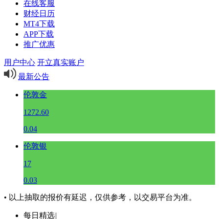
在线客服
财经日历
MT4下载
APP下载
推广优惠
用户中心
开立真实账户
最新公告
伦敦金
1272.60
0.04
伦敦银
17
0.03
• 以上抽取的报价有延迟，仅供参考，以交易平台为准。
每日精选
|