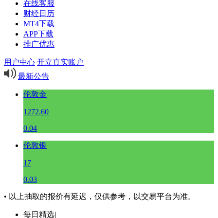
在线客服
财经日历
MT4下载
APP下载
推广优惠
用户中心
开立真实账户
最新公告
伦敦金
1272.60
0.04
伦敦银
17
0.03
• 以上抽取的报价有延迟，仅供参考，以交易平台为准。
每日精选
|