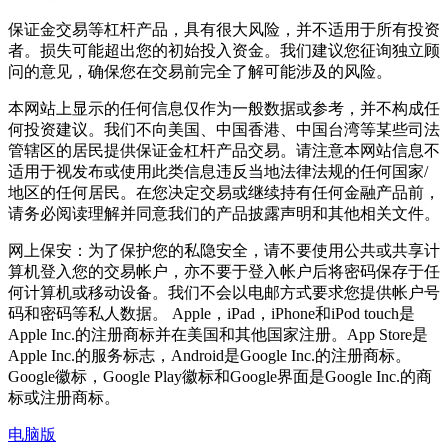
保证金交易等杠杆产品，具有很大风险，并不适用于所有投资
者。损失可能超出您的初始投入资金。我们建议您征询独立顾
问的意见，确保您在交易前完全了解可能涉及的风险。
本网站上显示的任何信息仅作为一般数据或参考，并不构成任
何投资建议。我们不向美国、中国香港、中国台湾等某些司法
管辖区的居民提供保证金杠杆产品交易。请注意本网站信息不
适用于视发布或使用此类信息违反当地法律法规的任何国家/
地区的任何居民。在您决定交易或继续持有任何金融产品前，
请务必阅读理解并同意我们的产品披露声明和其他相关文件。
网上保安：为了保护您的私隐安全，请不要使用公共或共享计
算机登入您的交易帐户，亦不要于登入帐户后将密码保存于任
何计算机或移动设备。我们不会以电邮方式要求您提供帐户号
码和密码等私人数据。 Apple，iPad，iPhone和iPod touch是
Apple Inc.的注册商标并在美国和其他国家注册。App Store是
Apple Inc.的服务标志，Android是Google Inc.的注册商标。
Google徽标，Google Play徽标和Google界面是Google Inc.的商
标或注册商标。
电脑版