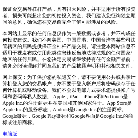
保证金交易等杠杆产品，具有很大风险，并不适用于所有投资
者。损失可能超出您的初始投入资金。我们建议您征询独立顾
问的意见，确保您在交易前完全了解可能涉及的风险。
本网站上显示的任何信息仅作为一般数据或参考，并不构成任
何投资建议。我们不向美国、中国香港、中国台湾等某些司法
管辖区的居民提供保证金杠杆产品交易。请注意本网站信息不
适用于视发布或使用此类信息违反当地法律法规的任何国家/
地区的任何居民。在您决定交易或继续持有任何金融产品前，
请务必阅读理解并同意我们的产品披露声明和其他相关文件。
网上保安：为了保护您的私隐安全，请不要使用公共或共享计
算机登入您的交易帐户，亦不要于登入帐户后将密码保存于任
何计算机或移动设备。我们不会以电邮方式要求您提供帐户号
码和密码等私人数据。 Apple，iPad，iPhone和iPod touch是
Apple Inc.的注册商标并在美国和其他国家注册。App Store是
Apple Inc.的服务标志，Android是Google Inc.的注册商标。
Google徽标，Google Play徽标和Google界面是Google Inc.的商
标或注册商标。
电脑版