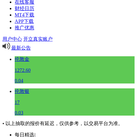
在线客服
财经日历
MT4下载
APP下载
推广优惠
用户中心
开立真实账户
最新公告
伦敦金
1272.60
0.04
伦敦银
17
0.03
• 以上抽取的报价有延迟，仅供参考，以交易平台为准。
每日精选
|