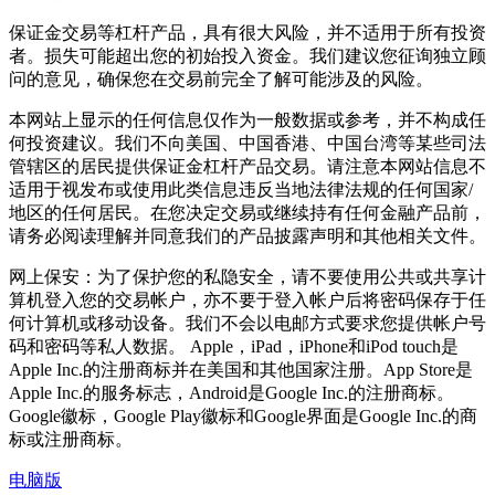
保证金交易等杠杆产品，具有很大风险，并不适用于所有投资
者。损失可能超出您的初始投入资金。我们建议您征询独立顾
问的意见，确保您在交易前完全了解可能涉及的风险。
本网站上显示的任何信息仅作为一般数据或参考，并不构成任
何投资建议。我们不向美国、中国香港、中国台湾等某些司法
管辖区的居民提供保证金杠杆产品交易。请注意本网站信息不
适用于视发布或使用此类信息违反当地法律法规的任何国家/
地区的任何居民。在您决定交易或继续持有任何金融产品前，
请务必阅读理解并同意我们的产品披露声明和其他相关文件。
网上保安：为了保护您的私隐安全，请不要使用公共或共享计
算机登入您的交易帐户，亦不要于登入帐户后将密码保存于任
何计算机或移动设备。我们不会以电邮方式要求您提供帐户号
码和密码等私人数据。 Apple，iPad，iPhone和iPod touch是
Apple Inc.的注册商标并在美国和其他国家注册。App Store是
Apple Inc.的服务标志，Android是Google Inc.的注册商标。
Google徽标，Google Play徽标和Google界面是Google Inc.的商
标或注册商标。
电脑版