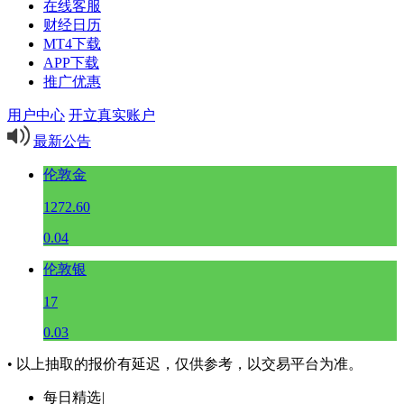
在线客服
财经日历
MT4下载
APP下载
推广优惠
用户中心
开立真实账户
最新公告
伦敦金
1272.60
0.04
伦敦银
17
0.03
• 以上抽取的报价有延迟，仅供参考，以交易平台为准。
每日精选
|