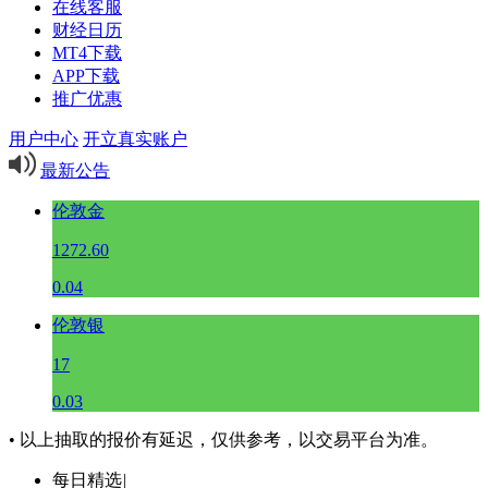
在线客服
财经日历
MT4下载
APP下载
推广优惠
用户中心
开立真实账户
最新公告
伦敦金
1272.60
0.04
伦敦银
17
0.03
• 以上抽取的报价有延迟，仅供参考，以交易平台为准。
每日精选
|