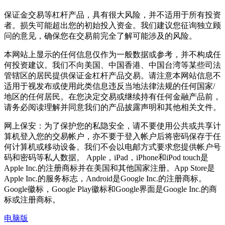
保证金交易等杠杆产品，具有很大风险，并不适用于所有投资
者。损失可能超出您的初始投入资金。我们建议您征询独立顾
问的意见，确保您在交易前完全了解可能涉及的风险。
本网站上显示的任何信息仅作为一般数据或参考，并不构成任
何投资建议。我们不向美国、中国香港、中国台湾等某些司法
管辖区的居民提供保证金杠杆产品交易。请注意本网站信息不
适用于视发布或使用此类信息违反当地法律法规的任何国家/
地区的任何居民。在您决定交易或继续持有任何金融产品前，
请务必阅读理解并同意我们的产品披露声明和其他相关文件。
网上保安：为了保护您的私隐安全，请不要使用公共或共享计
算机登入您的交易帐户，亦不要于登入帐户后将密码保存于任
何计算机或移动设备。我们不会以电邮方式要求您提供帐户号
码和密码等私人数据。 Apple，iPad，iPhone和iPod touch是
Apple Inc.的注册商标并在美国和其他国家注册。App Store是
Apple Inc.的服务标志，Android是Google Inc.的注册商标。
Google徽标，Google Play徽标和Google界面是Google Inc.的商
标或注册商标。
电脑版