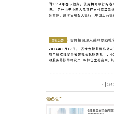
因2014年春节假期，使用招商银行的
况。 另外由于中国人民银行支付清算系统将在
务暂停，届时使用四大银行（中国工商银行
贺领峰司理人荣登友励社
交易公告
2014年1月17日， 香港金银业贸易
周年联欢晚宴暨名誉社长就职典礼」，4
融服务界张华峰议员.JP担任主礼嘉宾, 其
124
<
领峰推广
6维资金安全保障