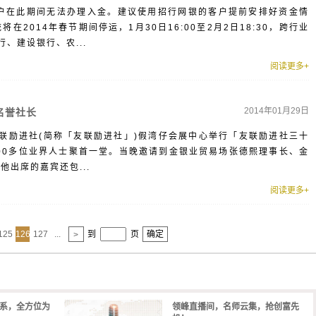
客户在此期间无法办理入金。建议使用招行网银的客户提前安排好资金情
2014年春节期间停运，1月30日16:00至2月2日18:30，跨行业
、建设银行、农...
阅读更多+
2014年01月29日
名誉社长
场友联励进社(简称「友联励进社」)假湾仔会展中心举行「友联励进社三十
00多位业界人士聚首一堂。当晚邀请到金银业贸易场张德熙理事长、金
他出席的嘉宾还包...
阅读更多+
125
126
127
...
到
页
确定
>
体系，全方位为
领峰直播间，名师云集，抢创富先