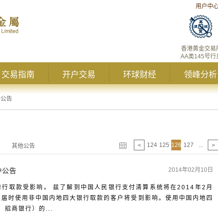
用户中
香港黄金交易
AA类145号行
交易指南
开户交易
环球财经
领峰分析
峰公告
124
125
126
127
...
<
>
其他公告
2014年02月10日
护公告
，跨行取款受影响。 兹了解到中国人民银行支付清算系统将在2014年2月
系统维护，届时使用非中国内地四大银行取款的客户将受到影响。使用中国内地四
招商银行）的...