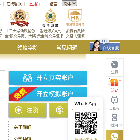
心
｜
在线客服
｜
直播间
语言：
所
「三大最活跃伦敦
香港海关A类
投资有风险
员
金/银交易商」大奖
贵金属交易证书
交易需谨慎
领峰学院
常见问题
注资
开立真实账户
活动
开立模拟账户
WhatsApp
直播间
注资
取款
下载APP
关于我们
公司快讯