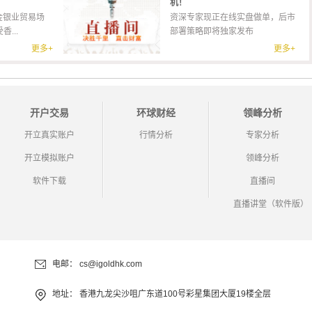
机！
金银业贸易场
资深专家现正在线实盘做单，后市
...
部署策略即将独家发布
更多+
更多+
开户交易
环球财经
领峰分析
开立真实账户
行情分析
专家分析
开立模拟账户
领峰分析
软件下载
直播间
直播讲堂（软件版）
电邮：
cs@igoldhk.com
地址：
香港九龙尖沙咀广东道100号彩星集团大厦19楼全层