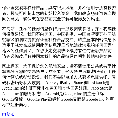
保证金交易等杠杆产品，具有很大风险，并不适用于所有投资
者。损失可能超出您的初始投入资金。我们建议您征询独立顾
问的意见，确保您在交易前完全了解可能涉及的风险。
本网站上显示的任何信息仅作为一般数据或参考，并不构成任
何投资建议。我们不向美国、中国香港、中国台湾等某些司法
管辖区的居民提供保证金杠杆产品交易。请注意本网站信息不
适用于视发布或使用此类信息违反当地法律法规的任何国家/
地区的任何居民。在您决定交易或继续持有任何金融产品前，
请务必阅读理解并同意我们的产品披露声明和其他相关文件。
网上保安：为了保护您的私隐安全，请不要使用公共或共享计
算机登入您的交易帐户，亦不要于登入帐户后将密码保存于任
何计算机或移动设备。我们不会以电邮方式要求您提供帐户号
码和密码等私人数据。 Apple，iPad，iPhone和iPod touch是
Apple Inc.的注册商标并在美国和其他国家注册。App Store是
Apple Inc.的服务标志，Android是Google Inc.的注册商标。
Google徽标，Google Play徽标和Google界面是Google Inc.的商
标或注册商标。
电脑版