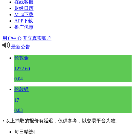
在线客服
财经日历
MT4下载
APP下载
推广优惠
用户中心
开立真实账户
最新公告
伦敦金
1272.60
0.04
伦敦银
17
0.03
• 以上抽取的报价有延迟，仅供参考，以交易平台为准。
每日精选
|