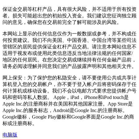
保证金交易等杠杆产品，具有很大风险，并不适用于所有投资
者。损失可能超出您的初始投入资金。我们建议您征询独立顾
问的意见，确保您在交易前完全了解可能涉及的风险。
本网站上显示的任何信息仅作为一般数据或参考，并不构成任
何投资建议。我们不向美国、中国香港、中国台湾等某些司法
管辖区的居民提供保证金杠杆产品交易。请注意本网站信息不
适用于视发布或使用此类信息违反当地法律法规的任何国家/
地区的任何居民。在您决定交易或继续持有任何金融产品前，
请务必阅读理解并同意我们的产品披露声明和其他相关文件。
网上保安：为了保护您的私隐安全，请不要使用公共或共享计
算机登入您的交易帐户，亦不要于登入帐户后将密码保存于任
何计算机或移动设备。我们不会以电邮方式要求您提供帐户号
码和密码等私人数据。 Apple，iPad，iPhone和iPod touch是
Apple Inc.的注册商标并在美国和其他国家注册。App Store是
Apple Inc.的服务标志，Android是Google Inc.的注册商标。
Google徽标，Google Play徽标和Google界面是Google Inc.的商
标或注册商标。
电脑版