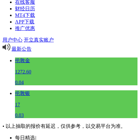
在线客服
财经日历
MT4下载
APP下载
推广优惠
用户中心
开立真实账户
最新公告
伦敦金
1272.60
0.04
伦敦银
17
0.03
• 以上抽取的报价有延迟，仅供参考，以交易平台为准。
每日精选
|