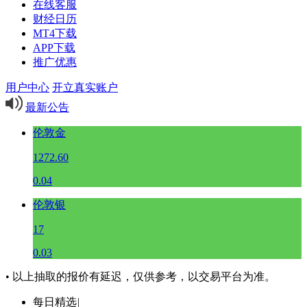
在线客服
财经日历
MT4下载
APP下载
推广优惠
用户中心
开立真实账户
最新公告
伦敦金
1272.60
0.04
伦敦银
17
0.03
• 以上抽取的报价有延迟，仅供参考，以交易平台为准。
每日精选
|