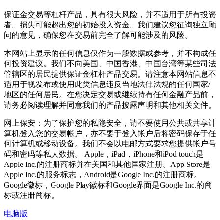
保证金交易等杠杆产品，具有很大风险，并不适用于所有投资
者。损失可能超出您的初始投入资金。我们建议您征询独立顾
问的意见，确保您在交易前完全了解可能涉及的风险。
本网站上显示的任何信息仅作为一般数据或参考，并不构成任
何投资建议。我们不向美国、中国香港、中国台湾等某些司法
管辖区的居民提供保证金杠杆产品交易。请注意本网站信息不
适用于视发布或使用此类信息违反当地法律法规的任何国家/
地区的任何居民。在您决定交易或继续持有任何金融产品前，
请务必阅读理解并同意我们的产品披露声明和其他相关文件。
网上保安：为了保护您的私隐安全，请不要使用公共或共享计
算机登入您的交易帐户，亦不要于登入帐户后将密码保存于任
何计算机或移动设备。我们不会以电邮方式要求您提供帐户号
码和密码等私人数据。 Apple，iPad，iPhone和iPod touch是
Apple Inc.的注册商标并在美国和其他国家注册。App Store是
Apple Inc.的服务标志，Android是Google Inc.的注册商标。
Google徽标，Google Play徽标和Google界面是Google Inc.的商
标或注册商标。
电脑版