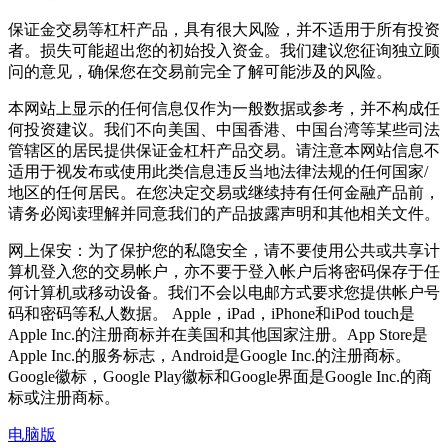
保证金交易等杠杆产品，具有很大风险，并不适用于所有投资
者。损失可能超出您的初始投入资金。我们建议您征询独立顾
问的意见，确保您在交易前完全了解可能涉及的风险。
本网站上显示的任何信息仅作为一般数据或参考，并不构成任
何投资建议。我们不向美国、中国香港、中国台湾等某些司法
管辖区的居民提供保证金杠杆产品交易。请注意本网站信息不
适用于视发布或使用此类信息违反当地法律法规的任何国家/
地区的任何居民。在您决定交易或继续持有任何金融产品前，
请务必阅读理解并同意我们的产品披露声明和其他相关文件。
网上保安：为了保护您的私隐安全，请不要使用公共或共享计
算机登入您的交易帐户，亦不要于登入帐户后将密码保存于任
何计算机或移动设备。我们不会以电邮方式要求您提供帐户号
码和密码等私人数据。 Apple，iPad，iPhone和iPod touch是
Apple Inc.的注册商标并在美国和其他国家注册。App Store是
Apple Inc.的服务标志，Android是Google Inc.的注册商标。
Google徽标，Google Play徽标和Google界面是Google Inc.的商
标或注册商标。
电脑版