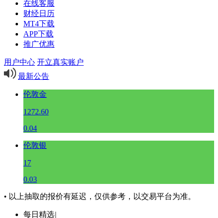
在线客服
财经日历
MT4下载
APP下载
推广优惠
用户中心
开立真实账户
最新公告
伦敦金
1272.60
0.04
伦敦银
17
0.03
• 以上抽取的报价有延迟，仅供参考，以交易平台为准。
每日精选
|