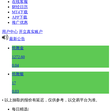
在线客服
财经日历
MT4下载
APP下载
推广优惠
用户中心
开立真实账户
最新公告
伦敦金
1272.60
0.04
伦敦银
17
0.03
• 以上抽取的报价有延迟，仅供参考，以交易平台为准。
每日精选
|