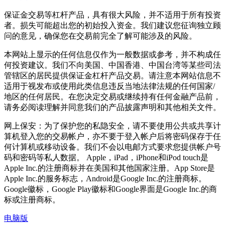
保证金交易等杠杆产品，具有很大风险，并不适用于所有投资
者。损失可能超出您的初始投入资金。我们建议您征询独立顾
问的意见，确保您在交易前完全了解可能涉及的风险。
本网站上显示的任何信息仅作为一般数据或参考，并不构成任
何投资建议。我们不向美国、中国香港、中国台湾等某些司法
管辖区的居民提供保证金杠杆产品交易。请注意本网站信息不
适用于视发布或使用此类信息违反当地法律法规的任何国家/
地区的任何居民。在您决定交易或继续持有任何金融产品前，
请务必阅读理解并同意我们的产品披露声明和其他相关文件。
网上保安：为了保护您的私隐安全，请不要使用公共或共享计
算机登入您的交易帐户，亦不要于登入帐户后将密码保存于任
何计算机或移动设备。我们不会以电邮方式要求您提供帐户号
码和密码等私人数据。 Apple，iPad，iPhone和iPod touch是
Apple Inc.的注册商标并在美国和其他国家注册。App Store是
Apple Inc.的服务标志，Android是Google Inc.的注册商标。
Google徽标，Google Play徽标和Google界面是Google Inc.的商
标或注册商标。
电脑版