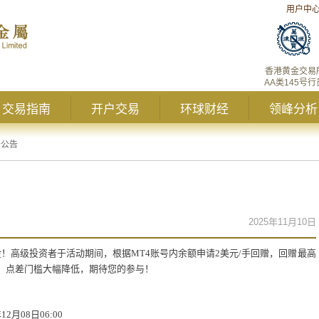
用户中
香港黄金交易
AA类145号行
交易指南
开户交易
环球财经
领峰分析
峰公告
2025年11月10日
金！高级投资者于活动期间，根据
MT4
账号内余额申请
2
美元
/
手回赠，回赠最高
，点差门槛大幅降低，期待您的参与！
年
12
月
08
日
06:00