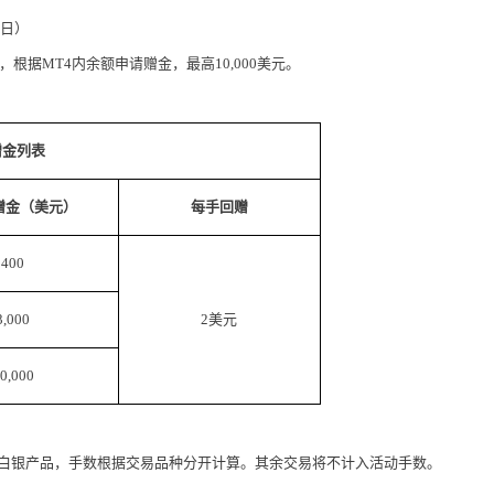
日）
，根据
MT4
内余额申请赠金，最高
10,000
美元。
赠金列表
赠金（美元）
每手回赠
400
3,000
2
美元
0,000
白银产品，手数根据交易品种分开计算。其余交易将不计入活动手数。