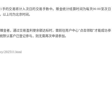
足
1
手的交易将计入次日的交易手数中。赠金统计结算时间为每天
06:00
至次日
，以上均为北京时间。
赠金者，通过交易盈利使余额达标时，需前往用户中心“点击领取”才能成功参
统默认客户已登记参与，则无需再次申请参加。
ity/202511.html