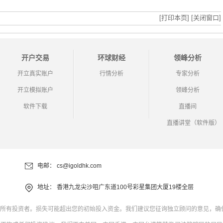
[打印本页]
[关闭窗口]
开户交易
环球财经
领峰分析
开立真实账户
行情分析
专家分析
开立模拟账户
领峰分析
软件下载
直播间
直播讲堂（软件版）
电邮：
cs@igoldhk.com
地址：
香港九龙尖沙咀广东道100号彩星集团大厦19楼全层
所有投资者。损失可能超出您的初始投入资金。我们建议您征询独立顾问的意见，确