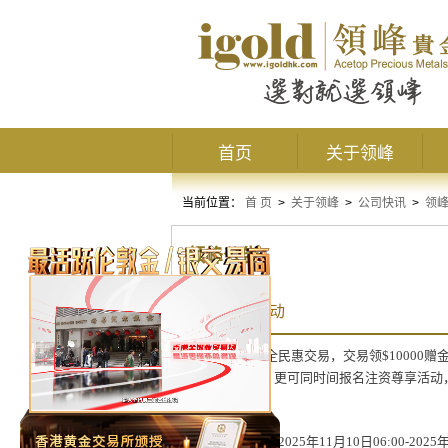
首页
关于领峰
当前位置：
首 页
>
关于领峰
>
公司快讯
>
领
领峰公告
11月赠金活动
金秋暖心礼，全民惠交易，交易领
$10000
赠
达
10000
美元，更可同时间报名注资尊享活动
赠金申请时间
：
2025
年
11
月
10
日
06:00-2025