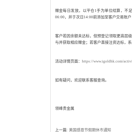
赠金每日发放，以平仓
1
手为单位结算，不
06:00
，并于次日
14:00
前添加至客户交易账户
客户若因余额未达标，但预登记领取更高层级
与并获取相应赠金；若客户直接注资达标，系
活动详情页面：
https://www.igoldhk.com/activ
如有疑问，欢迎联系客服查询。
领峰贵金属
上一篇:
美国感恩节假期休市通知