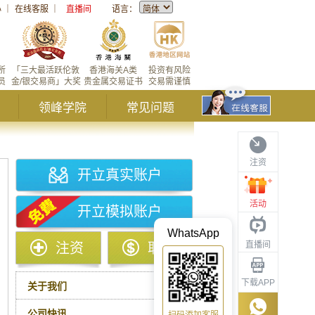
心
｜
在线客服
｜
直播间
语言：
所
「三大最活跃伦敦
香港海关A类
投资有风险
员
金/银交易商」大奖
贵金属交易证书
交易需谨慎
领峰学院
常见问题
注资
开立真实账户
活动
开立模拟账户
WhatsApp
直播间
注资
取款
下载APP
关于我们
公司快讯