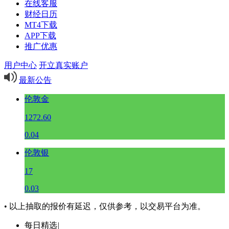
在线客服
财经日历
MT4下载
APP下载
推广优惠
用户中心
开立真实账户
最新公告
伦敦金
1272.60
0.04
伦敦银
17
0.03
• 以上抽取的报价有延迟，仅供参考，以交易平台为准。
每日精选
|