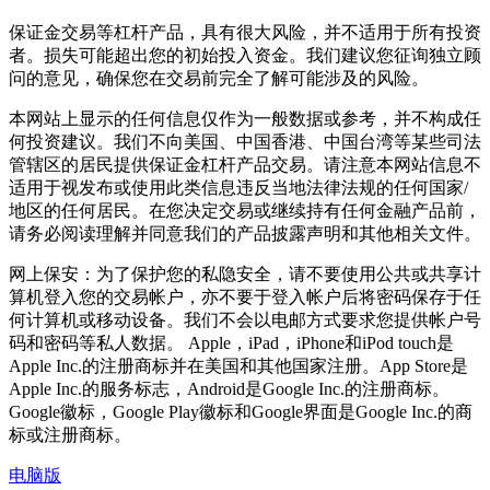
保证金交易等杠杆产品，具有很大风险，并不适用于所有投资
者。损失可能超出您的初始投入资金。我们建议您征询独立顾
问的意见，确保您在交易前完全了解可能涉及的风险。
本网站上显示的任何信息仅作为一般数据或参考，并不构成任
何投资建议。我们不向美国、中国香港、中国台湾等某些司法
管辖区的居民提供保证金杠杆产品交易。请注意本网站信息不
适用于视发布或使用此类信息违反当地法律法规的任何国家/
地区的任何居民。在您决定交易或继续持有任何金融产品前，
请务必阅读理解并同意我们的产品披露声明和其他相关文件。
网上保安：为了保护您的私隐安全，请不要使用公共或共享计
算机登入您的交易帐户，亦不要于登入帐户后将密码保存于任
何计算机或移动设备。我们不会以电邮方式要求您提供帐户号
码和密码等私人数据。 Apple，iPad，iPhone和iPod touch是
Apple Inc.的注册商标并在美国和其他国家注册。App Store是
Apple Inc.的服务标志，Android是Google Inc.的注册商标。
Google徽标，Google Play徽标和Google界面是Google Inc.的商
标或注册商标。
电脑版