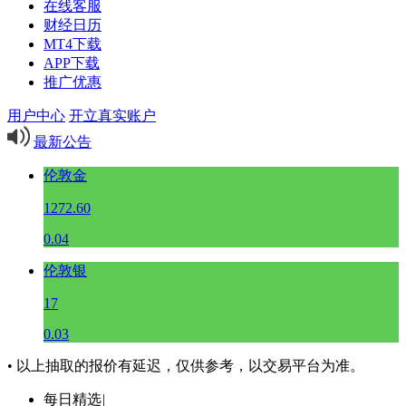
在线客服
财经日历
MT4下载
APP下载
推广优惠
用户中心
开立真实账户
最新公告
伦敦金
1272.60
0.04
伦敦银
17
0.03
• 以上抽取的报价有延迟，仅供参考，以交易平台为准。
每日精选
|