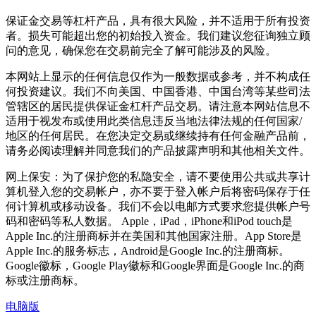
保证金交易等杠杆产品，具有很大风险，并不适用于所有投资
者。损失可能超出您的初始投入资金。我们建议您征询独立顾
问的意见，确保您在交易前完全了解可能涉及的风险。
本网站上显示的任何信息仅作为一般数据或参考，并不构成任
何投资建议。我们不向美国、中国香港、中国台湾等某些司法
管辖区的居民提供保证金杠杆产品交易。请注意本网站信息不
适用于视发布或使用此类信息违反当地法律法规的任何国家/
地区的任何居民。在您决定交易或继续持有任何金融产品前，
请务必阅读理解并同意我们的产品披露声明和其他相关文件。
网上保安：为了保护您的私隐安全，请不要使用公共或共享计
算机登入您的交易帐户，亦不要于登入帐户后将密码保存于任
何计算机或移动设备。我们不会以电邮方式要求您提供帐户号
码和密码等私人数据。 Apple，iPad，iPhone和iPod touch是
Apple Inc.的注册商标并在美国和其他国家注册。App Store是
Apple Inc.的服务标志，Android是Google Inc.的注册商标。
Google徽标，Google Play徽标和Google界面是Google Inc.的商
标或注册商标。
电脑版