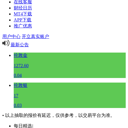
在线客服
财经日历
MT4下载
APP下载
推广优惠
用户中心
开立真实账户
最新公告
伦敦金
1272.60
0.04
伦敦银
17
0.03
• 以上抽取的报价有延迟，仅供参考，以交易平台为准。
每日精选
|